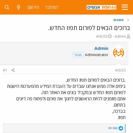
התחבר
הירשם
משצים
ברוכים הבאים לפורום תפוז החדש.
פ
פ
4/6/20
Admin
ו
ו
ת
ר
Admin
ח
ס
Administrator
מנהל
ה
ם
נ
ב
ו
ת
#1
4/6/20
ש
א
א
ר
.ברוכים הבאים לפורום תפוז החדש,
י
בימים אלה ממש אנחנו עובדים על העברת המידע מהמערכות הישנות
ך
לפורום תפוז החדש ובמקביל בונים את האתר הזה.
אתם מוזמנים להיות הראשונים לחנוך את פורום ולפתוח פה דיונים
בתחום.
בברכה,
תפוז.
R
שט וא
e