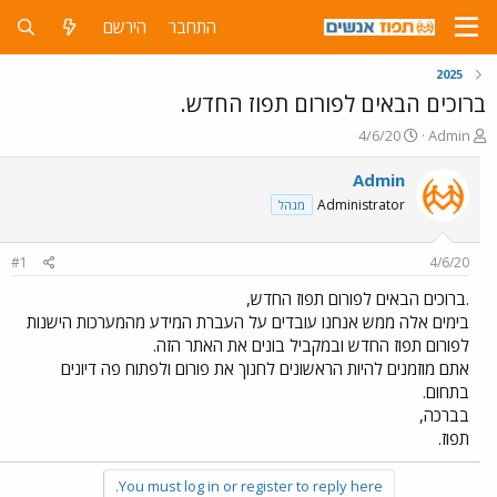
התחבר
הירשם
2025
ברוכים הבאים לפורום תפוז החדש.
פ
פ
4/6/20
Admin
ו
ו
ת
ר
Admin
ח
ס
Administrator
מנהל
ה
ם
נ
ב
ו
ת
#1
4/6/20
ש
א
א
ר
.ברוכים הבאים לפורום תפוז החדש,
י
בימים אלה ממש אנחנו עובדים על העברת המידע מהמערכות הישנות
ך
לפורום תפוז החדש ובמקביל בונים את האתר הזה.
אתם מוזמנים להיות הראשונים לחנוך את פורום ולפתוח פה דיונים
בתחום.
בברכה,
תפוז.
You must log in or register to reply here.