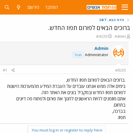
התחבר
הירשם
הדור הבא - 24/7
ברוכים הבאים לפורום תפוז החדש.
פ
פ
4/6/20
Admin
ו
ו
ת
ר
Admin
ח
ס
Administrator
מנהל
ה
ם
נ
ב
ו
ת
#1
4/6/20
ש
א
א
ר
.ברוכים הבאים לפורום תפוז החדש,
י
בימים אלה ממש אנחנו עובדים על העברת המידע מהמערכות הישנות
ך
לפורום תפוז החדש ובמקביל בונים את האתר הזה.
אתם מוזמנים להיות הראשונים לחנוך את פורום ולפתוח פה דיונים
בתחום.
בברכה,
תפוז.
You must log in or register to reply here.