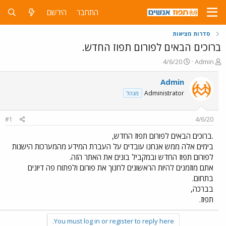
התחבר
הירשם
סדרות מציאות
ברוכים הבאים לפורום תפוז החדש.
פ
פ
4/6/20
Admin
ו
ו
ת
ר
Admin
ח
ס
Administrator
מנהל
ה
ם
נ
ב
ו
ת
#1
4/6/20
ש
א
א
ר
.ברוכים הבאים לפורום תפוז החדש,
י
בימים אלה ממש אנחנו עובדים על העברת המידע מהמערכות הישנות
ך
לפורום תפוז החדש ובמקביל בונים את האתר הזה.
אתם מוזמנים להיות הראשונים לחנוך את פורום ולפתוח פה דיונים
בתחום.
בברכה,
תפוז.
You must log in or register to reply here.