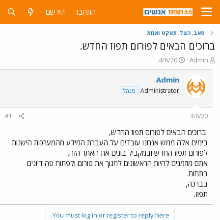
התחבר
הירשם
סאב, הצל, תאקט ואמת
ברוכים הבאים לפורום תפוז החדש.
פ
פ
4/6/20
Admin
ו
ו
ת
ר
Admin
ח
ס
Administrator
מנהל
ה
ם
נ
ב
ו
ת
#1
4/6/20
ש
א
א
ר
.ברוכים הבאים לפורום תפוז החדש,
י
בימים אלה ממש אנחנו עובדים על העברת המידע מהמערכות הישנות
ך
לפורום תפוז החדש ובמקביל בונים את האתר הזה.
אתם מוזמנים להיות הראשונים לחנוך את פורום ולפתוח פה דיונים
בתחום.
בברכה,
תפוז.
You must log in or register to reply here.