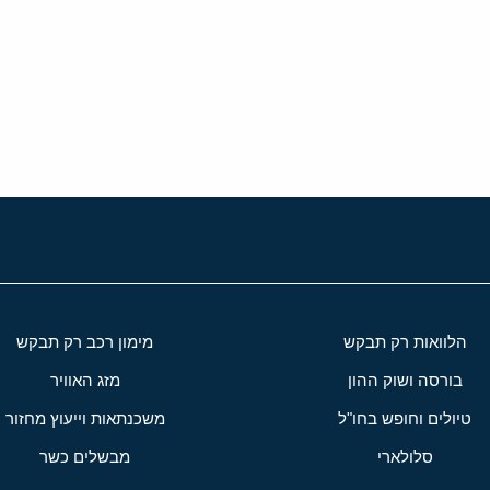
י
שור
הלוואות רק תבקש
מימון רכב רק תבקש
בורסה ושוק ההון
מזג האוויר
טיולים וחופש בחו"ל
משכנתאות וייעוץ מחזור
סלולארי
מבשלים כשר