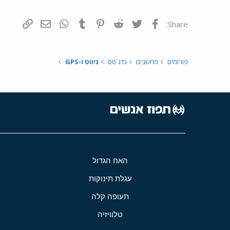
פייסבוק
Twitter
Reddit
Pinterest
Tumblr
WhatsApp
דואר אלקטרונ
הוסף קי
Share:
פורומים
מחשבים
גדג`טס
ניווט ו-GPS
האח הגדול
עגלת תינוקות
תעופה קלה
טלוויזיה