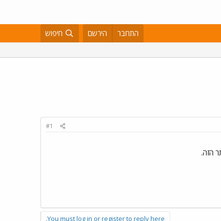
התחבר
הירשם
חיפוש
#1
 הזה.
You must log in or register to reply here.