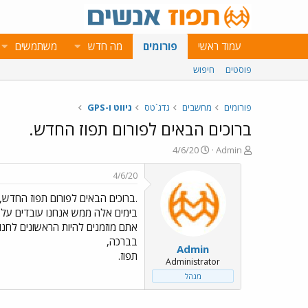
עמוד ראשי
פורומים
מה חדש
משתמשים
פוסטים
חיפוש
פורומים
מחשבים
גדג`טס
ניווט ו-GPS
ברוכים הבאים לפורום תפוז החדש.
פ
פ
4/6/20
Admin
ו
ו
ת
ר
4/6/20
ח
ס
.ברוכים הבאים לפורום תפוז החדש,
ה
ם
נ
ב
בימים אלה ממש אנחנו עובדים על 
ו
ת
אתם מוזמנים להיות הראשונים לחנוך
ש
א
בברכה,
Admin
א
ר
תפוז.
י
Administrator
ך
מנהל