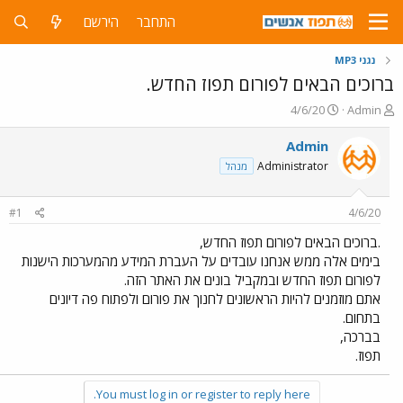
התחבר
הירשם
נגני MP3
ברוכים הבאים לפורום תפוז החדש.
פ
פ
4/6/20
Admin
ו
ו
ת
ר
Admin
ח
ס
Administrator
מנהל
ה
ם
נ
ב
ו
ת
#1
4/6/20
ש
א
א
ר
.ברוכים הבאים לפורום תפוז החדש,
י
בימים אלה ממש אנחנו עובדים על העברת המידע מהמערכות הישנות
ך
לפורום תפוז החדש ובמקביל בונים את האתר הזה.
אתם מוזמנים להיות הראשונים לחנוך את פורום ולפתוח פה דיונים
בתחום.
בברכה,
תפוז.
You must log in or register to reply here.