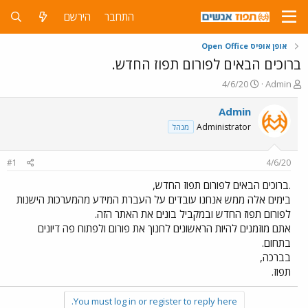
התחבר
הירשם
אופן אופיס Open Office
ברוכים הבאים לפורום תפוז החדש.
פ
פ
4/6/20
Admin
ו
ו
ת
ר
Admin
ח
ס
Administrator
מנהל
ה
ם
נ
ב
ו
ת
#1
4/6/20
ש
א
א
ר
.ברוכים הבאים לפורום תפוז החדש,
י
בימים אלה ממש אנחנו עובדים על העברת המידע מהמערכות הישנות
ך
לפורום תפוז החדש ובמקביל בונים את האתר הזה.
אתם מוזמנים להיות הראשונים לחנוך את פורום ולפתוח פה דיונים
בתחום.
בברכה,
תפוז.
You must log in or register to reply here.