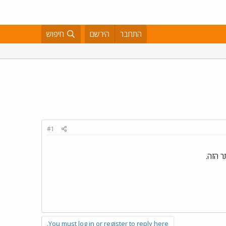
התחבר
הירשם
חיפוש
#1
 הזה.
You must log in or register to reply here.