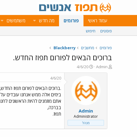
עמוד ראשי
פורומים
מה חדש
משתמשים
פוסטים
חיפוש
פורומים
מחשבים
Blackberry
ברוכים הבאים לפורום תפוז החדש.
פ
פ
4/6/20
Admin
ו
ו
ת
ר
4/6/20
ח
ס
.ברוכים הבאים לפורום תפוז החדש,
ה
ם
נ
ב
בימים אלה ממש אנחנו עובדים על 
ו
ת
אתם מוזמנים להיות הראשונים לחנוך
ש
א
בברכה,
Admin
א
ר
תפוז.
י
Administrator
ך
מנהל