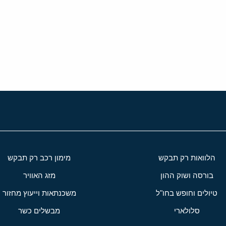
י
שור
הלוואות רק תבקש
מימון רכב רק תבקש
בורסה ושוק ההון
מזג האוויר
טיולים וחופש בחו"ל
משכנתאות וייעוץ מחזור
סלולארי
מבשלים כשר