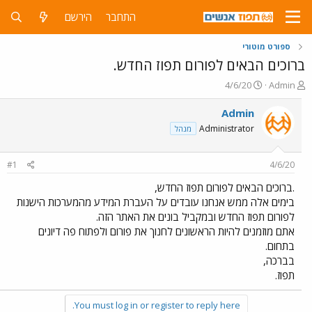
התחבר
הירשם
ספורט מוטורי
ברוכים הבאים לפורום תפוז החדש.
פ
פ
4/6/20
Admin
ו
ו
ת
ר
Admin
ח
ס
Administrator
מנהל
ה
ם
נ
ב
ו
ת
#1
4/6/20
ש
א
א
ר
.ברוכים הבאים לפורום תפוז החדש,
י
בימים אלה ממש אנחנו עובדים על העברת המידע מהמערכות הישנות
ך
לפורום תפוז החדש ובמקביל בונים את האתר הזה.
אתם מוזמנים להיות הראשונים לחנוך את פורום ולפתוח פה דיונים
בתחום.
בברכה,
תפוז.
You must log in or register to reply here.