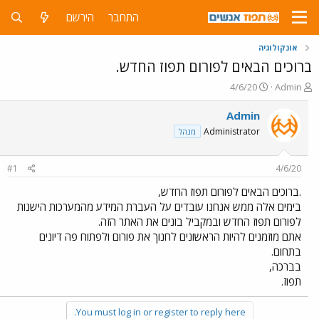
התחבר
הירשם
אונקולוגיה
ברוכים הבאים לפורום תפוז החדש.
פ
פ
4/6/20
Admin
ו
ו
ת
ר
Admin
ח
ס
Administrator
מנהל
ה
ם
נ
ב
ו
ת
#1
4/6/20
ש
א
א
ר
.ברוכים הבאים לפורום תפוז החדש,
י
בימים אלה ממש אנחנו עובדים על העברת המידע מהמערכות הישנות
ך
לפורום תפוז החדש ובמקביל בונים את האתר הזה.
אתם מוזמנים להיות הראשונים לחנוך את פורום ולפתוח פה דיונים
בתחום.
בברכה,
תפוז.
You must log in or register to reply here.