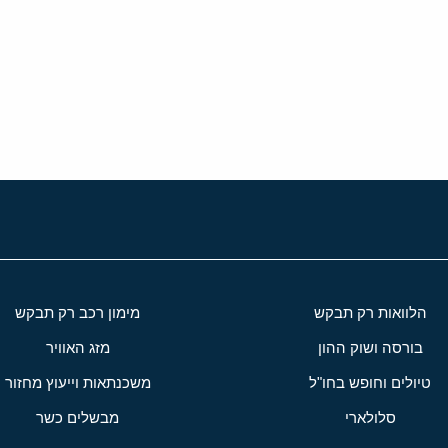
י
שור
הלוואות רק תבקש
מימון רכב רק תבקש
בורסה ושוק ההון
מזג האוויר
טיולים וחופש בחו"ל
משכנתאות וייעוץ מחזור
סלולארי
מבשלים כשר