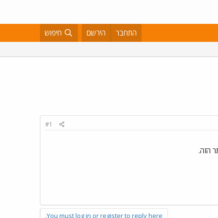
התחבר
הירשם
חיפוש
#1
 הזה.
You must log in or register to reply here.