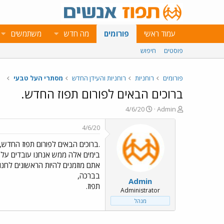
עמוד ראשי
פורומים
מה חדש
משתמשים
פוסטים
חיפוש
פורומים
רוחניות
רוחניות והעידן החדש
מסתרי העל טבעי
ברוכים הבאים לפורום תפוז החדש.
פ
פ
4/6/20
Admin
ו
ו
ת
ר
4/6/20
ח
ס
.ברוכים הבאים לפורום תפוז החדש,
ה
ם
נ
ב
בימים אלה ממש אנחנו עובדים על 
ו
ת
אתם מוזמנים להיות הראשונים לחנוך
ש
א
בברכה,
Admin
א
ר
תפוז.
י
Administrator
ך
מנהל