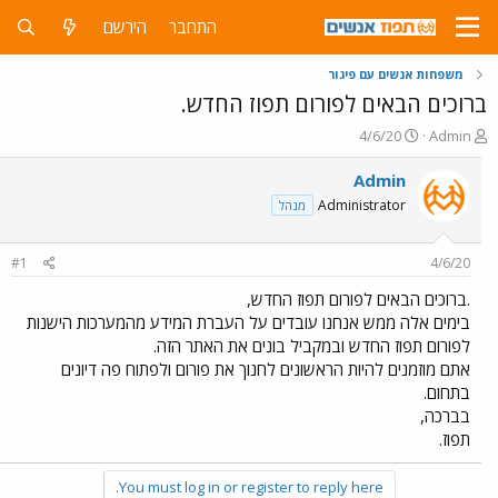
התחבר
הירשם
משפחות אנשים עם פיגור
ברוכים הבאים לפורום תפוז החדש.
פ
פ
4/6/20
Admin
ו
ו
ת
ר
Admin
ח
ס
Administrator
מנהל
ה
ם
נ
ב
ו
ת
#1
4/6/20
ש
א
א
ר
.ברוכים הבאים לפורום תפוז החדש,
י
בימים אלה ממש אנחנו עובדים על העברת המידע מהמערכות הישנות
ך
לפורום תפוז החדש ובמקביל בונים את האתר הזה.
אתם מוזמנים להיות הראשונים לחנוך את פורום ולפתוח פה דיונים
בתחום.
בברכה,
תפוז.
You must log in or register to reply here.