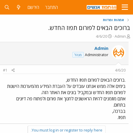
התחבר
הירשם
אמהות ומרזות
ברוכים הבאים לפורום תפוז החדש.
פ
פ
4/6/20
Admin
ו
ו
ת
ר
Admin
ח
ס
Administrator
מנהל
ה
ם
נ
ב
ו
ת
#1
4/6/20
ש
א
א
ר
.ברוכים הבאים לפורום תפוז החדש,
י
בימים אלה ממש אנחנו עובדים על העברת המידע מהמערכות הישנות
ך
לפורום תפוז החדש ובמקביל בונים את האתר הזה.
אתם מוזמנים להיות הראשונים לחנוך את פורום ולפתוח פה דיונים
בתחום.
בברכה,
תפוז.
You must log in or register to reply here.