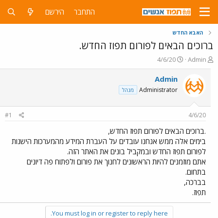
התחבר
הירשם
האבא החדש
ברוכים הבאים לפורום תפוז החדש.
פ
פ
4/6/20
Admin
ו
ו
ת
ר
Admin
ח
ס
Administrator
מנהל
ה
ם
נ
ב
ו
ת
#1
4/6/20
ש
א
א
ר
.ברוכים הבאים לפורום תפוז החדש,
י
בימים אלה ממש אנחנו עובדים על העברת המידע מהמערכות הישנות
ך
לפורום תפוז החדש ובמקביל בונים את האתר הזה.
אתם מוזמנים להיות הראשונים לחנוך את פורום ולפתוח פה דיונים
בתחום.
בברכה,
תפוז.
You must log in or register to reply here.