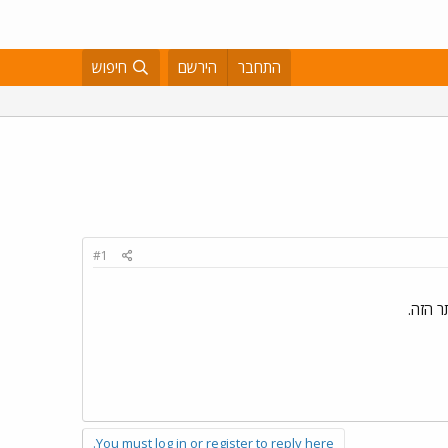
התחבר
הירשם
חיפוש
#1
 הזה.
You must log in or register to reply here.