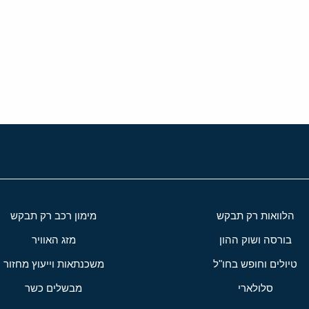
י
שור
הלוואות רק תבקש
מימון רכב רק תבקש
בורסה ושוק ההון
מזג האוויר
טיולים וחופש בחו"ל
משכנתאות וייעוץ מחזור
סלולארי
מבשלים כשר