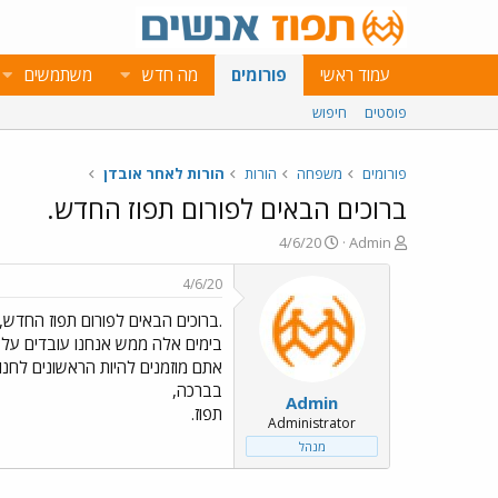
עמוד ראשי
פורומים
מה חדש
משתמשים
פוסטים
חיפוש
פורומים
משפחה
הורות
הורות לאחר אובדן
ברוכים הבאים לפורום תפוז החדש.
פ
פ
4/6/20
Admin
ו
ו
ת
ר
4/6/20
ח
ס
.ברוכים הבאים לפורום תפוז החדש,
ה
ם
נ
ב
בימים אלה ממש אנחנו עובדים על 
ו
ת
אתם מוזמנים להיות הראשונים לחנוך
ש
א
בברכה,
Admin
א
ר
תפוז.
י
Administrator
ך
מנהל