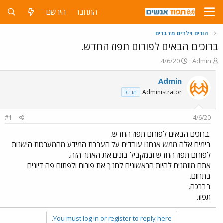
התחבר
הירשם
הורים וילדים מדברים
ברוכים הבאים לפורום תפוז החדש.
פ
פ
4/6/20
Admin
ו
ו
ת
ר
Admin
ח
ס
Administrator
מנהל
ה
ם
נ
ב
ו
ת
#1
4/6/20
ש
א
א
ר
.ברוכים הבאים לפורום תפוז החדש,
י
בימים אלה ממש אנחנו עובדים על העברת המידע מהמערכות הישנות
ך
לפורום תפוז החדש ובמקביל בונים את האתר הזה.
אתם מוזמנים להיות הראשונים לחנוך את פורום ולפתוח פה דיונים
בתחום.
בברכה,
תפוז.
You must log in or register to reply here.