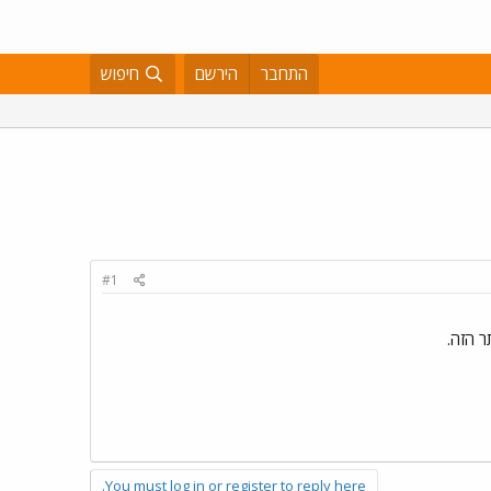
התחבר
הירשם
חיפוש
#1
 הזה.
You must log in or register to reply here.