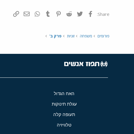
פייסבוק
Twitter
Reddit
Pinterest
Tumblr
WhatsApp
דואר אלקטרונ
הוסף קי
Share:
פורומים
משפחה
זוגיות
פרק ב'
האח הגדול
עגלת תינוקות
תעופה קלה
טלוויזיה