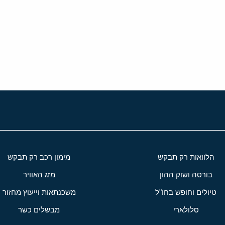
י
שור
הלוואות רק תבקש
מימון רכב רק תבקש
בורסה ושוק ההון
מזג האוויר
טיולים וחופש בחו"ל
משכנתאות וייעוץ מחזור
סלולארי
מבשלים כשר