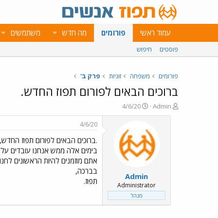
עמוד ראשי
פורומים
מה חדש
משתמשים
פוסטים
חיפוש
פורומים
משפחה
זוגיות
פרק ב'
ברוכים הבאים לפורום תפוז החדש.
פ
פ
4/6/20
Admin
ו
ו
ת
ר
4/6/20
ח
ס
.ברוכים הבאים לפורום תפוז החדש,
ה
ם
נ
ב
בימים אלה ממש אנחנו עובדים על 
ו
ת
אתם מוזמנים להיות הראשונים לחנוך
ש
א
בברכה,
Admin
א
ר
תפוז.
י
Administrator
ך
מנהל