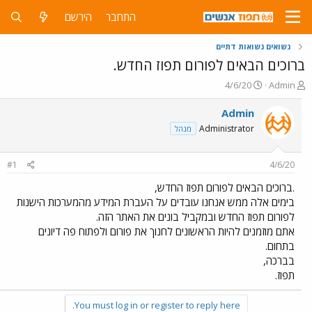
התחבר
הירשם
נשואים נשואות דתיים
ברוכים הבאים לפורום תפוז החדש.
פ
פ
4/6/20
Admin
ו
ו
ת
ר
Admin
ח
ס
Administrator
מנהל
ה
ם
נ
ב
ו
ת
#1
4/6/20
ש
א
א
ר
.ברוכים הבאים לפורום תפוז החדש,
י
בימים אלה ממש אנחנו עובדים על העברת המידע מהמערכות הישנות
ך
לפורום תפוז החדש ובמקביל בונים את האתר הזה.
אתם מוזמנים להיות הראשונים לחנוך את פורום ולפתוח פה דיונים
בתחום.
בברכה,
תפוז.
You must log in or register to reply here.