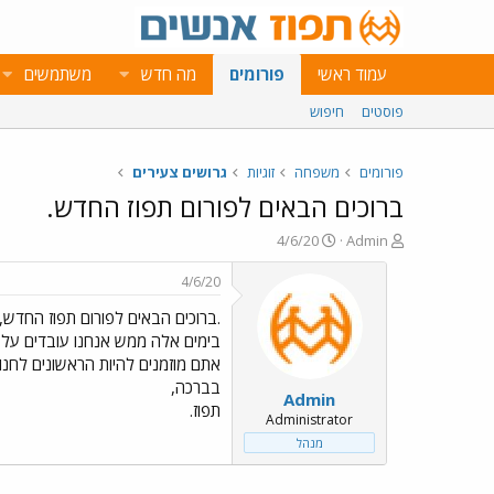
עמוד ראשי
פורומים
מה חדש
משתמשים
פוסטים
חיפוש
פורומים
משפחה
זוגיות
גרושים צעירים
ברוכים הבאים לפורום תפוז החדש.
פ
פ
4/6/20
Admin
ו
ו
ת
ר
4/6/20
ח
ס
.ברוכים הבאים לפורום תפוז החדש,
ה
ם
נ
ב
בימים אלה ממש אנחנו עובדים על 
ו
ת
אתם מוזמנים להיות הראשונים לחנוך
ש
א
בברכה,
Admin
א
ר
תפוז.
י
Administrator
ך
מנהל