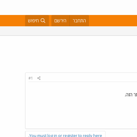
התחבר
הירשם
חיפוש
#1
 הזה.
You must log in or register to reply here.