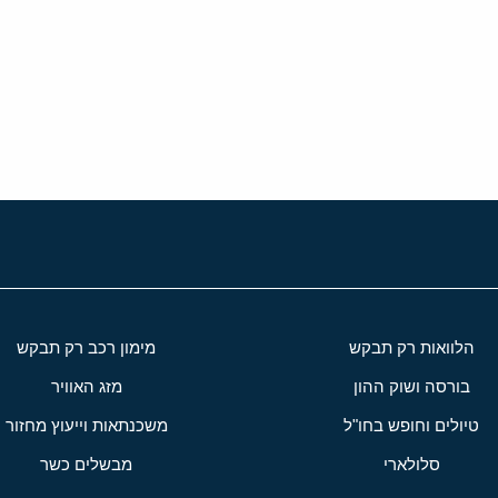
י
שור
הלוואות רק תבקש
מימון רכב רק תבקש
בורסה ושוק ההון
מזג האוויר
טיולים וחופש בחו"ל
משכנתאות וייעוץ מחזור
סלולארי
מבשלים כשר