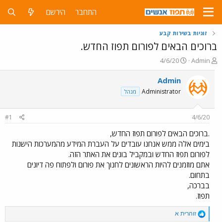
התחבר
הירשם
זוגיות בשירות קבע
ברוכים הבאים לפורום תפוז החדש.
פ
פ
4/6/20
Admin
ו
ו
ת
ר
Admin
ח
ס
Administrator
מנהל
ה
ם
נ
ב
ו
ת
#1
4/6/20
ש
א
א
ר
.ברוכים הבאים לפורום תפוז החדש,
י
בימים אלה ממש אנחנו עובדים על העברת המידע מהמערכות הישנות
ך
לפורום תפוז החדש ובמקביל בונים את האתר הזה.
אתם מוזמנים להיות הראשונים לחנוך את פורום ולפתוח פה דיונים
בתחום.
בברכה,
תפוז.
R
זוהרית א
e