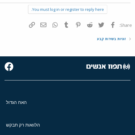
a
You must log in or register to reply here.
c
t
i
o
פייסבוק
Twitter
Reddit
Pinterest
Tumblr
WhatsApp
דואר אלקטרוני
הוסף קישור
Share:
n
s
:
זוגיות בשירות קבע
האח הגדול
הלוואות רק תבקש