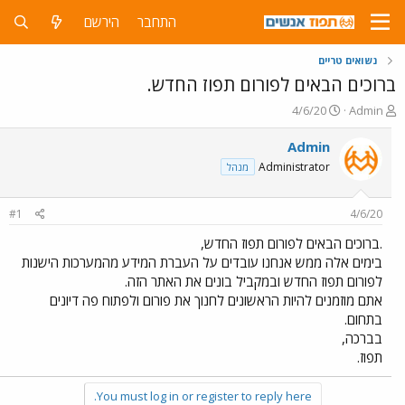
התחבר
הירשם
נשואים טריים
ברוכים הבאים לפורום תפוז החדש.
פ
פ
4/6/20
Admin
ו
ו
ת
ר
Admin
ח
ס
Administrator
מנהל
ה
ם
נ
ב
ו
ת
#1
4/6/20
ש
א
א
ר
.ברוכים הבאים לפורום תפוז החדש,
י
בימים אלה ממש אנחנו עובדים על העברת המידע מהמערכות הישנות
ך
לפורום תפוז החדש ובמקביל בונים את האתר הזה.
אתם מוזמנים להיות הראשונים לחנוך את פורום ולפתוח פה דיונים
בתחום.
בברכה,
תפוז.
You must log in or register to reply here.