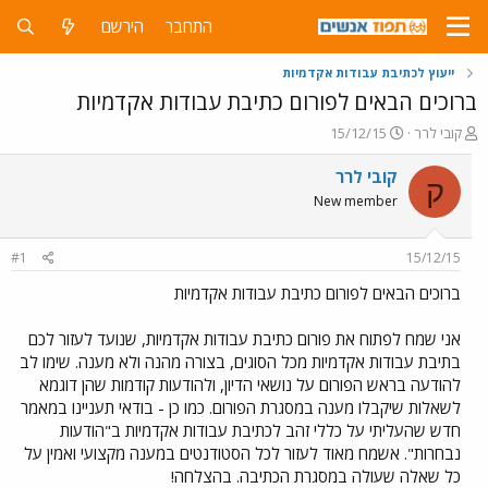
התחבר
הירשם
ייעוץ לכתיבת עבודות אקדמיות
ברוכים הבאים לפורום כתיבת עבודות אקדמיות
פ
פ
קובי לרר
15/12/15
ו
ו
ת
ר
קובי לרר
ק
ח
ס
New member
ה
ם
נ
ב
ו
ת
#1
15/12/15
ש
א
א
ר
ברוכים הבאים לפורום כתיבת עבודות אקדמיות
י
ך
אני שמח לפתוח את פורום כתיבת עבודות אקדמיות, שנועד לעזור לכם
בתיבת עבודות אקדמיות מכל הסוגים, בצורה מהנה ולא מענה. שימו לב
להודעה בראש הפורום על נושאי הדיון, ולהודעות קודמות שהן דוגמא
לשאלות שיקבלו מענה במסגרת הפורום. כמו כן - בודאי תעניינו במאמר
חדש שהעליתי על כללי זהב לכתיבת עבודות אקדמיות ב"הודעות
נבחרות". אשמח מאוד לעזור לכל הסטודנטים במענה מקצועי ואמין על
כל שאלה שעולה במסגרת הכתיבה. בהצלחה!