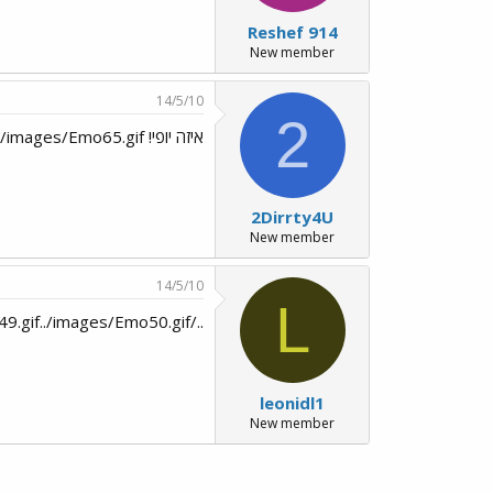
Reshef 914
New member
14/5/10
2
איזה יופי! congrats! ../images/Emo65.gif
2Dirrty4U
New member
14/5/10
L
../images/Emo49.gif../images/Emo50.gif
leonidl1
New member