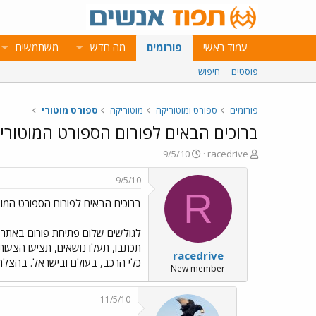
עמוד ראשי
פורומים
מה חדש
משתמשים
פוסטים
חיפוש
פורומים
ספורט ומוטוריקה
מוטוריקה
ספורט מוטורי
ברוכים הבאים לפורום הספורט המוטורי
פ
פ
9/5/10
racedrive
ו
ו
ת
ר
9/5/10
ח
ס
R
ברוכים הבאים לפורום הספורט המוט
ה
ם
נ
ב
ו
ת
לגולשים שלום פתיחת פורום באתר ת
ש
א
תכתבו, תעלו נושאים, תציעו הצעות
racedrive
א
ר
כלי הרכב, בעולם ובישראל. בהצלחה! eman
י
New member
ך
11/5/10