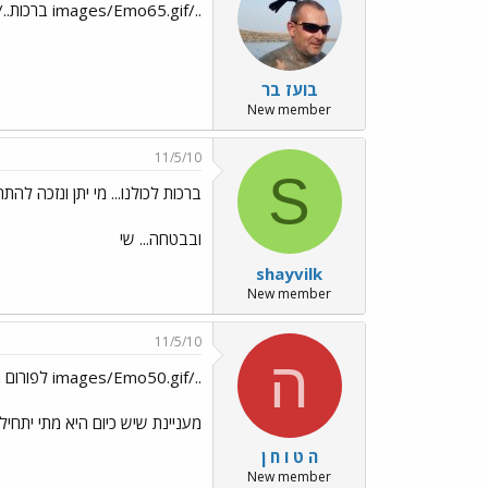
../images/Emo65.gif ברכות../images/Emo70.gif ../images/Emo50.gif
בועז בר
New member
11/5/10
S
ברכות לכולנו... מי יתן ונזכה לה
ובבטחה... שי
shayvilk
New member
11/5/10
ה
../images/Emo50.gif לפורום החדש. אני חושב שהשאלה הכי
מעניינת שיש כיום היא מתי יתחילו
ה ט ו ח ן
New member