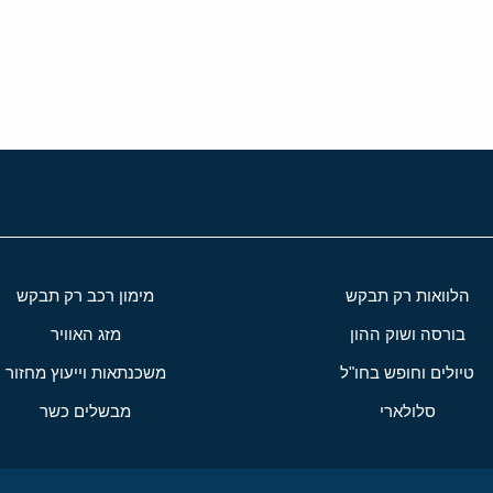
י
שור
הלוואות רק תבקש
מימון רכב רק תבקש
בורסה ושוק ההון
מזג האוויר
טיולים וחופש בחו"ל
משכנתאות וייעוץ מחזור
סלולארי
מבשלים כשר