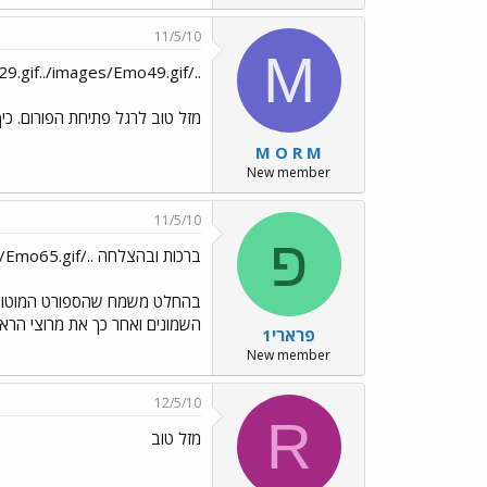
11/5/10
M
../images/Emo24.gif../images/Emo49.gif../images/Emo229.gif../images/Emo49.gif כיף שזכינו!!
מזל טוב לרגל פתיחת הפורום. כ
M O R M
New member
11/5/10
פ
ברכות ובהצלחה ../images/Emo65.gif
בהחלט משמח שהספורט המוטורי חו
השמונים ואחר כך את מרוצי הרא
פרארי1
New member
12/5/10
R
מזל טוב