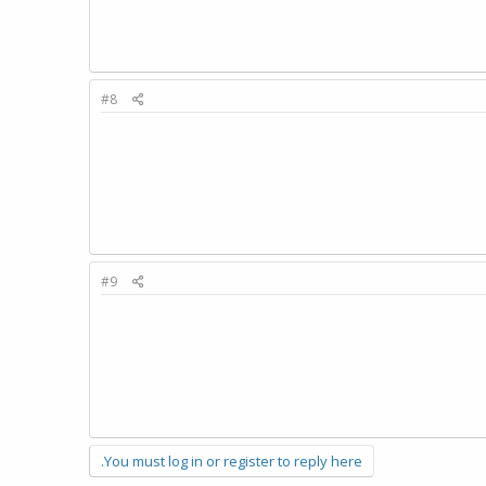
#8
#9
You must log in or register to reply here.