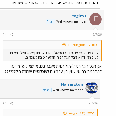
נהנים מהם 78 שנה ש-49 מהם למרות שהם לא משרתים.
evglev1
E
Well-known member
מנהל
#4
9/7/26
נכתב ע"י Harrington:
עוד צעד מביש ואנטי-דמוקרטי של המדינה. כמובן שלא יועיל במאומה
לגיוס מאן דהוא, אבל העיקר נותן הרגשה טובה לשונאים.
אכן אנטי דמוקרטי לשלול זכויות מעבריינים, מי שמע על מדינה
דמוקרטית בה אין שוויון בין עבריינים לאוכלוסייה שומרת חוק??????
Harrington
Well-known member
מנהל
#6
9/7/26
נכתב ע"י evglev1: