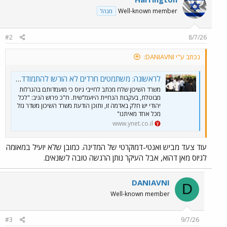
t
Well-known member
מנהל
i
o
n
#2
8/7/26
s
:
נכתב ע"י DANIAVNI:
לראשונה: משתמטים חרדים לא הורשו להתמודד בהגרלות "מחיר למשתכן"
משרד השיכון שלח מכתב לחייבי גיוס כי מועמדותם בהגרלות
מבוטלת, בעקבות הנחיית היועמ"שית. ח"כ פרוש הגיב: "לכל
יהודי יש חלק באדמה זו, ותוכן הודעת משרד השיכון משדר גזל
מכל אחד מאיתנו"
www.ynet.co.il
עוד צעד מביש ואנטי-דמוקרטי של המדינה. כמובן שלא יועיל במאומה
לגיוס מאן דהוא, אבל העיקר נותן הרגשה טובה לשונאים.
DANIAVNI
D
Well-known member
#3
9/7/26