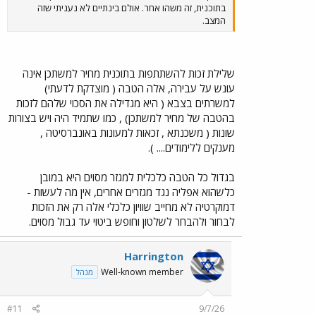
בתוכנית, זה משהו אחר. אולם בינתיים לא נעניתי שזה
המצב.
שלילת זכות להשתתפות בתוכנית מחיר למשתכן אינה
עונש על עבירה, אלה הטבה ( מוצדקת לדעתי)
למשרתים בצבא ( היא מגדילה את הסכוי שלהם לזכות
בהטבה של מחיר למשתכן) , כמו שתמיד היה ויש בצורות
שונות ( משכנתא , זכאות למעונות באונברסיטה ,
מענקים ללימודים.... ).
בגדול כל הטבה כלכלית למגזר מסוים היא במובן
כלשהוא אפליה נגד מגזרים אחרים, אין מה לעשות -
דמוקרטיה לא מחייב שוויון כלכלי אלה רק את הזכות
לבחור ולהבחר לשלטון וחופש ביטוי עד גבול מסוים.
Harrington
Well-known member
מנהל
#11
9/7/26