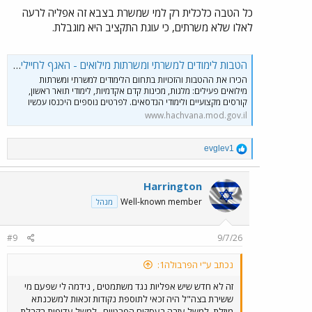
כל הטבה כלכלית רק למי שמשרת בצבא זה אפליה לרעה
לאלו שלא משרתים, כי עוגת התקציב היא מוגבלת.
הטבות לימודים למשרתי ומשרתות מילואים - האגף לחיילים משוחררים ומילואים
הכירו את ההטבות והזכויות בתחום הלימודים למשרתי ומשרתות
מילואים פעילים: מלגות, מכינות קדם אקדמיות, לימודי תואר ראשון,
קורסים מקצועיים ולימודי הנדסאים. לפרטים נוספים היכנסו עכשיו
www.hachvana.mod.gov.il
R
evglev1
e
a
c
Harrington
t
Well-known member
מנהל
i
o
n
#9
9/7/26
s
:
נכתב ע"י הפרבולה1:
זה לא חדש שיש אפליות נגד משתמטים , נידמה לי שפעם מי
ששירת בצה"ל היה זכאי לתוספת נקודות זכאות למשכנתא
מוזלת. למשל עזרה בעסקים הפרטיים , למשל עדיפות בקבלת