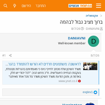
התחבר
הירשם
אקטואליה
ברוך מציב גבול לבהמה
פ
פ
8/7/26
DANIAVNI
ו
ו
ת
ר
DANIAVNI
D
ח
ס
Well-known member
ה
ם
נ
ב
ו
ת
#1
8/7/26
ש
א
א
ר
לראשונה: משתמטים חרדים לא הורשו להתמודד בהגרלות "מחיר למשתכן"
י
משרד השיכון שלח מכתב לחייבי גיוס כי מועמדותם בהגרלות מבוטלת,
ך
בעקבות הנחיית היועמ"שית. ח"כ פרוש הגיב: "לכל יהודי יש חלק
באדמה זו, ותוכן הודעת משרד השיכון משדר גזל מכל אחד מאיתנו"
www.ynet.co.il
R
evglev1
e
a
c
Harrington