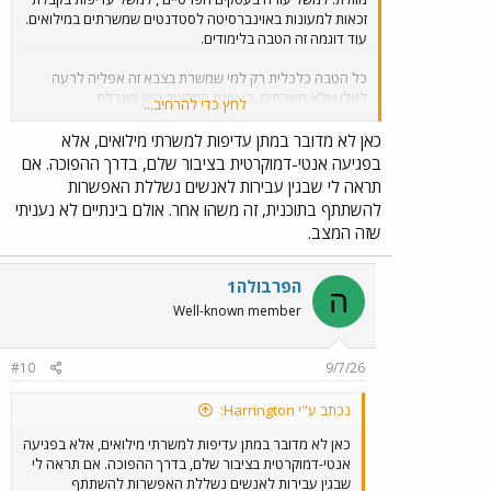
זכאות למעונות באוינברסיטה לסטדנטים שמשרתים במילואים.
עוד דוגמה זה הטבה בלימודים.
כל הטבה כלכלית רק למי שמשרת בצבא זה אפליה לרעה
לאלו שלא משרתים, כי עוגת התקציב היא מוגבלת.
לחץ כדי להרחיב...
כאן לא מדובר במתן עדיפות למשרתי מילואים, אלא
הטבות לימודים למשרתי ומשרתות מילואים - האגף לחיילים משוחררים ומילואים
בפגיעה אנטי-דמוקרטית בציבור שלם, בדרך ההפוכה. אם
הכירו את ההטבות והזכויות בתחום הלימודים למשרתי ומשרתות
תראה לי שבגין עבירות לאנשים נשללת האפשרות
מילואים פעילים: מלגות, מכינות קדם אקדמיות, לימודי תואר
להשתתף בתוכנית, זה משהו אחר. אולם בינתיים לא נעניתי
ראשון, קורסים מקצועיים ולימודי הנדסאים. לפרטים נוספים
היכנסו עכשיו
שזה המצב.
www.hachvana.mod.gov.il
הפרבולה1
ה
Well-known member
#10
9/7/26
נכתב ע"י Harrington:
כאן לא מדובר במתן עדיפות למשרתי מילואים, אלא בפגיעה
אנטי-דמוקרטית בציבור שלם, בדרך ההפוכה. אם תראה לי
שבגין עבירות לאנשים נשללת האפשרות להשתתף