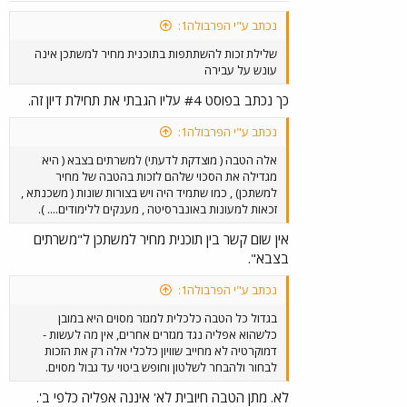
נכתב ע"י הפרבולה1:
שלילת זכות להשתתפות בתוכנית מחיר למשתכן אינה
עונש על עבירה
כך נכתב בפוסט #4 עליו הגבתי את תחילת דיון זה.
נכתב ע"י הפרבולה1:
אלה הטבה ( מוצדקת לדעתי) למשרתים בצבא ( היא
מגדילה את הסכוי שלהם לזכות בהטבה של מחיר
למשתכן) , כמו שתמיד היה ויש בצורות שונות ( משכנתא ,
זכאות למעונות באונברסיטה , מענקים ללימודים.... ).
אין שום קשר בין תוכנית מחיר למשתכן ל"משרתים
בצבא".
נכתב ע"י הפרבולה1:
בגדול כל הטבה כלכלית למגזר מסוים היא במובן
כלשהוא אפליה נגד מגזרים אחרים, אין מה לעשות -
דמוקרטיה לא מחייב שוויון כלכלי אלה רק את הזכות
לבחור ולהבחר לשלטון וחופש ביטוי עד גבול מסוים.
לא. מתן הטבה חיובית לא' איננה אפליה כלפי ב'.