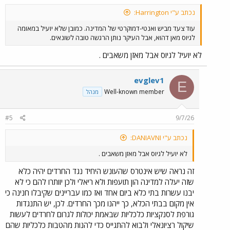
נכתב ע"י Harrington:
עוד צעד מביש ואנטי-דמוקרטי של המדינה. כמובן שלא יועיל במאומה
לגיוס מאן דהוא, אבל העיקר נותן הרגשה טובה לשונאים.
לא יועיל לגיוס אבל מאזן משאבים .
evglev1
E
Well-known member
מנהל
#5
9/7/26
נכתב ע"י DANIAVNI:
לא יועיל לגיוס אבל מאזן משאבים .
זה נראה שיש אינטרס שהעונש היחיד נגד החרדים יהיה כלא
שזה יעלה למדינה הון תועפות ולא ריאלי ולכן יוותרו להם כי לא
יבנו עשרות בתי כלא ביום אחד ואז כמו עבריינים שקיבלו חנינה כי
אין מקום בבתי הכלא, כך ייהנו מכך החרדים. לכן, יש התנגדות
גורפת לסנקציות כלכליות שבאמת יכולות לגרום לחרדים לעשות
שיקול רציונאלי ולבוא להתגייס כדי להנות מהטבות כלכליות שהם