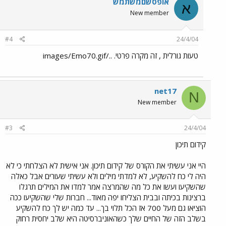
אופסשםמשתמש
א
New member
#4
24/4/04
טעות גורלית , זה מקרה פרטי. ../images/Emo70.gif
net17
N
New member
#3
24/4/04
קידום תיכון
היי אני עשיתי את הקורס של קידום תיכון. אני אישית לא הצלחתי כי לא
היה לי כח להשקיע, לא למדתי מילים ולא עשיתי שעורים אבל כאלה
שהשקיעו ועשו את כל מה שהמרצה אמר למדו את המילים תרגלו
ברצינות בכיתה ובבית הצליחו יפה מאוד... חברות שלי שהשקיעו ככה
הוציאו גם מעל 700 אז הכל תלוי בך... עד כמה יש לך כח להשקיע
בשלב הזה של החיים שלך כשהאוניברסיטה היא שלב יחסית רחוק