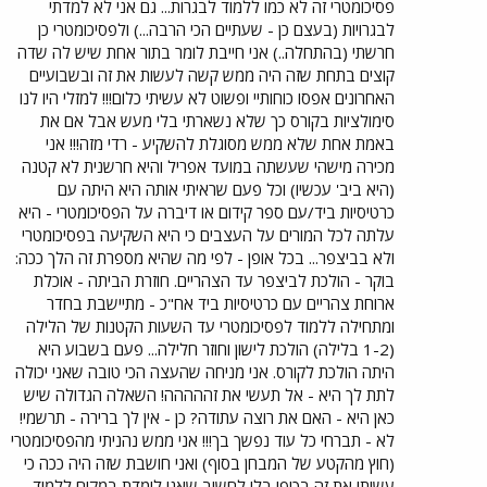
פסיכומטרי זה לא כמו ללמוד לבגרות... גם אני לא למדתי
לבגרויות (בעצם כן - שעתיים הכי הרבה...) ולפסיכומטרי כן
חרשתי (בהתחלה..) אני חייבת לומר בתור אחת שיש לה שדה
קוצים בתחת שזה היה ממש קשה לעשות את זה ובשבועיים
האחרונים אפסו כוחותיי ופשוט לא עשיתי כלום!!! למזלי היו לנו
סימולציות בקורס כך שלא נשארתי בלי מעש אבל אם את
באמת אחת שלא ממש מסוגלת להשקיע - רדי מזה!!! אני
מכירה מישהי שעשתה במועד אפריל והיא חרשנית לא קטנה
(היא ביב' עכשיו) וכל פעם שראיתי אותה היא היתה עם
כרטיסיות ביד/עם ספר קידום או דיברה על הפסיכומטרי - היא
עלתה לכל המורים על העצבים כי היא השקיעה בפסיכומטרי
ולא בביצפר... בכל אופן - לפי מה שהיא מספרת זה הלך ככה:
בוקר - הולכת לביצפר עד הצהריים. חוזרת הביתה - אוכלת
ארוחת צהריים עם כרטיסיות ביד אח"כ - מתיישבת בחדר
ומתחילה ללמוד לפסיכומטרי עד השעות הקטנות של הלילה
(1-2 בלילה) הולכת לישון וחוזר חלילה... פעם בשבוע היא
היתה הולכת לקורס. אני מניחה שהעצה הכי טובה שאני יכולה
לתת לך היא - אל תעשי את זההההה! השאלה הגדולה שיש
כאן היא - האם את רוצה עתודה? כן - אין לך ברירה - תרשמי!
לא - תברחי כל עוד נפשך בך!!! אני ממש נהניתי מהפסיכומטרי
(חוץ מהקטע של המבחן בסוף) ואני חושבת שזה היה ככה כי
עשיתי את זה בכיף! בלי לחשוב שאני לומדת במקום ללמוד