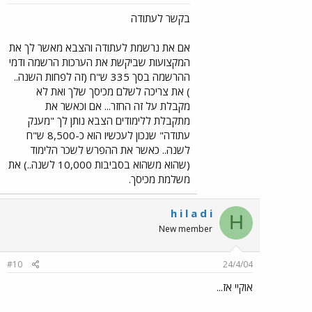
בקשר לעתודה
אם את נרשמת לעתודה והצבא מאשר לך את
המקצועות שביקשת את הערכות הרשמה ודמי
ההרשמה בסך 335 ש"ח (זה לפחות השנה..
) את צריכה לשלם מכיסך שלך ואת לא
מקבלת על זה החזר... אם וכאשר את
מתקבלת ללימודים הצבא נותן לך "מענק
עתודה" שנכון לעכשיו הוא כ-8,500 ש"ח
לשנה.. כאשר את ההפרש לשכר הלימוד
(שהוא משהוא בסביבות 10,000 לשנה..) את
משלמת מכיסך.
h i l a d i
H
New member
#10
24/4/04
אוקיי אז...