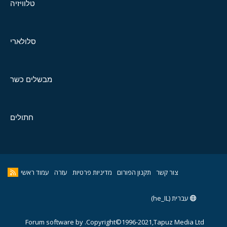
טלוויזיה
סלולארי
מבשלים כשר
חתולים
צור קשר
תקנון הפורום
מדיניות פרטיות
עזרה
עמוד ראשי
עברית (he_IL)
Forum software by
Copyright©1996-2021,Tapuz Media Ltd.