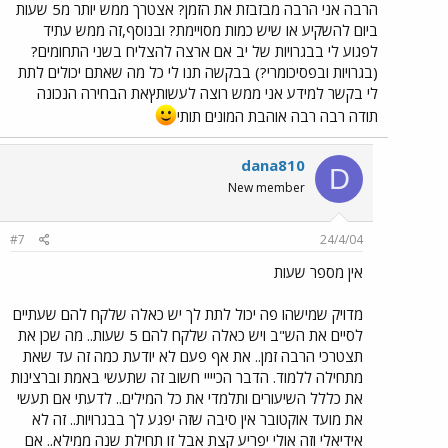
הרבה אני הרבה מבזבזת את הזמן? אצטרך ממש יותר מ5 שעות
ביום להשקיע או שיש כמות מסויימת? ובנוסף,זה ממש עתיד
לפגוע לי בבגרויות של יב אם ארצה להצליח בשני התחומים?
(בגרויות ובפסיכומרי?) בבקשה תנו לי כל מה שאתם יכולים לתת
לי בקשר למידע אני ממש רוצה לעשותץאת הבחירה הנכונה
תודה רבה רבה אוהבת המונים תותי
dana810
D
New member
#7
24/4/04
אין מספר שעות
מדויק שמישהו פה יכול לתת לך יש כאלה שלקח להם שעתיים
לסיים את הש"ב ויש כאלה שלקח להם 5 שעות.. מה שכן את
תצטרכי הרבה זמן.. את אף פעם לא יודעת כמה זה עד שאת
מתחילה ללמוד. הדבר הכיייי חשוב זה שתעשי באמת וברצינות
את כללל השיעורים ותלמדי את כל המילים.. לדעתי אם תעשי
את מועד אוקטובר אין סיבה שזה יפגע לך בבגרויות.. זה לא
אידיאלי וזה אולי יפריע קצת אבל זו תחילת שנה ממילא.. אם