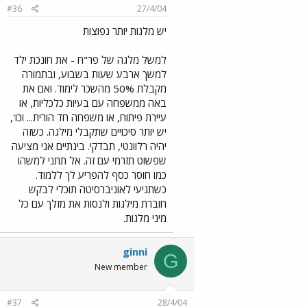
#36
27/4/04
יש מלגות יותר נפוצות
למשל מלגה של פר"ח - את חונכת ילד
למשך ארבע שעות בשבוע, ובתמורה
מקבלת 50% מהשכר לימוד. ואם את
באה ממשפחה עם בעיות כלכליות, או
עיירת פיתוח, או משפחה חד הורית... וכו',
יש יותר סיכויים שתקבלי מילגה. כשזה
יהיה רלוונטי, תבדקי. בינתיים אני מציעה
שפשוט תזרמי עם זה. אל תתני למשהו
כמו חוסר כסף להפריע לך ללמוד.
כשתגיעי לאוניברסיטה תוכלי לבקש
חוברת מילגות ולנסות את מזלך עם כל
מיני מלגות.
ginni
G
New member
#37
28/4/04