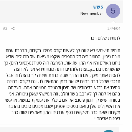
5שש
5
New member
#2
24/4/04
לתותית שלום רב!
תותית תישמעי לא שווה לך לעשות קורס פסיכו' בקידום, מדברת אחת
מוכת ניסיון, החומר היה דל הספרים שיקפו מציאות של תרגילים שלא
ניתנו מעולם והיו אף המון שגיאות, המרצה היה סטודנט{כמוני היום} כך
שהשקעתו בנו בקבוצת הלומדים היתה כזו.!!! תיראי אני לא רוצה
להסית אותך מיכך, אם זו הדרך שבה בחרת שיהיה לך בהצלחה אבל
תיזכרי שלכל דבר בחיים יש את הזמן המתאים לו , וגם לקורס ובחינת
פסיכו' את כרגע בלימודים של תיכון ולמטרה מסויימת אחת- הצלחה
בהם אז למה לך לערבב בשר וחלב, וזה ממישהי שאכן ניכוותה. אני
בטוחה שיש לך המון פוטנציאל אם ביכלל את עוסקת בנושא, אז עשי
את השיקולים שלך!, ואם בפסיכו עסקינן ישנם מכונים טובים בהרבה
מקידום שאם כבר משקיעים כסף אנרגיה והמון מאמצים שווה כבר
ליפנות אליהם !