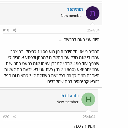
תותית16
ת
New member
#18
25/4/04
היום אני באה להרשם ו...
המחיר כי אני תלמידת תיכון הוא 1100 כביכול ובביצפר
אמרו לי שזה כולל את התשלום למבחן ולפתע אומרים לי
שצריך עוד 480 ש"ח!! למבחן עצמו שזה כמעט בחמישים
אחוז יותר יוצא (1600 שח") כעת אני לא יודעת מה לעשות
האם זה תמיד כך וזה בכל זאת משתלם לי ? פתאום זה הפל
ךנורא יקר יחסית למה שמקבלים..
h i l a d i
H
New member
#20
25/4/04
תמיד זה ככה