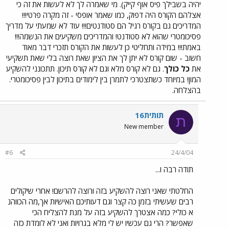
יהיה בשבילך פיס אוף קייק). מי שאמרה לך לא לעשות את זה כי
אצלהם הקורס היה דפוק, כמו שאמר אופסי - זה מקרה פרטי!!!
המדריכים גם בקורס רגיל הם סטודנטים!!! עוד לא שמעתי על מדריך
פסיכומטרי שהוא לא סטודנט! והמדריכים משקיעים את הנשמה!!!
באמת!!! במידה ותחליטי כן לעשות את הקורס תזכרי דבר מאוד
חשוב - שום קורס לא יתן לך את הציון שאת רוצה בלי שאת תשקיעי
את
כל כולך
. גם לא קורס מלא וגם לא קורס תיכון. תתכונני להשקיע
המון! במיוחד כשתצטרכי לתמרן בין לימודים בתיכון לבין פסיכומטרי.
בהצלחה.
תותית16
ת
New member
#6
24/4/04
תודה רבה ו...
החלטתי שאני רוצה להשקיע בזה ורוצה להרשם! אחרי שיקולים
רבים שעשיתי בזמן כה קצר וגם דעותיכם האישיות אך,מה הכווהנ
א כולי? כמה אצטרך להשקיע בזה על מנת להצליח הכי
שאפשר? הרי גם עכשיו יש לי מלא בגרויות ואני לא לומדת כזה