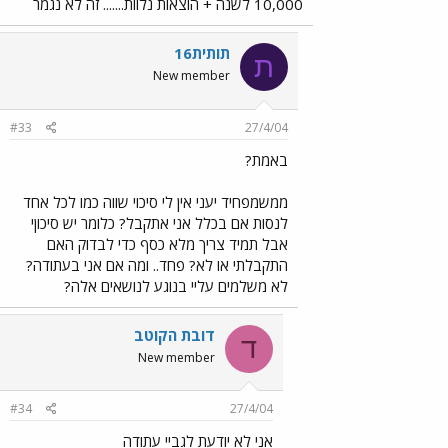
10,000 לשנה + הוצאות נלוות....... זה לא נגמר
תותית16
ת
New member
#33
27/4/04
באמת?
ממשמפחיד יעני אין לי סיכוי שווה כמו לכל אחד
לנסות אם בכלל אני אתקבל? כלומר יש סיכוןי
אבל תמיד צריך מלא כסף כדי לבדוק האם
התקבלתי או לא? פחד.. ומה אם אני בעתודה?
לא משלמים עליי בנוגע לנושאים אלה?
דובת הקוטב
ד
New member
#34
27/4/04
אני לא יודעת לגביי עתודה