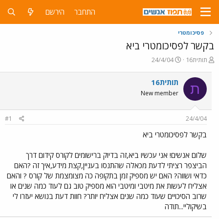
התחבר
הירשם
פסיכומטרי
בקשר לפסיכומטרי ביא
פ
פ
תותית16
24/4/04
ו
ו
ת
ר
תותית16
ת
ח
ס
New member
ה
ם
נ
ב
ו
ת
#1
24/4/04
ש
א
א
ר
בקשר לפסיכומטרי ביא
י
ך
שלום אנשים! אני עכשיו ביא,זה בדיוק ברישומים לקורס קידום דרך
הביצפר רציתי לדעת מכאלה שהתנסו בעניין,קצת מידע,איך זה ?האם
כדאי ושווה? האם יש מספיק זמן בתקופה כה מצומצמת של קורס ? והאם
אצליח לעשות את מיטבי ומיטבי הוא מספיק טוב גם לעוד כמה שנים או
שרוב הסיכויים שעוד כמה שנים אצליח יותר? חוות דעת בנושא יעזרו לי
בשיקוליי...תודה