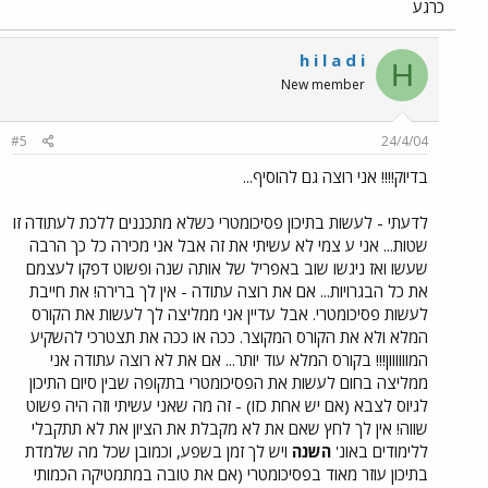
כרגע
h i l a d i
H
New member
#5
24/4/04
בדיוק!!!! אני רוצה גם להוסיף...
לדעתי - לעשות בתיכון פסיכומטרי כשלא מתכננים ללכת לעתודה זו
שטות... אני ע צמי לא עשיתי את זה אבל אני מכירה כל כך הרבה
שעשו ואז ניגשו שוב באפריל של אותה שנה ופשוט דפקו לעצמם
את כל הבגרויות... אם את רוצה עתודה - אין לך ברירה! את חייבת
לעשות פסיכומטרי. אבל עדיין אני ממליצה לך לעשות את הקורס
המלא ולא את הקורס המקוצר. ככה או ככה את תצטרכי להשקיע
המוווווון!!! בקורס המלא עוד יותר... אם את לא רוצה עתודה אני
ממליצה בחום לעשות את הפסיכומטרי בתקופה שבין סיום התיכון
לגיוס לצבא (אם יש אחת כזו) - זה מה שאני עשיתי וזה היה פשוט
שווה! אין לך לחץ שאם את לא מקבלת את הציון את לא תתקבלי
ללימודים באונ'
השנה
ויש לך זמן בשפע, וכמובן שכל מה שלמדת
בתיכון עוזר מאוד בפסיכומטרי (אם את טובה במתמטיקה הכמותי