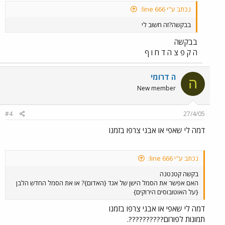
נכתב ע"י line 666:
בבקשה?זה חשוב לי
בבקשה
ה ק פ צ ה ד ח ו ף
ה דרומי
ה
New member
#4
27/4/05
דמה לי שאפי או אבגי צרפו בזמנו
נכתב ע"י line 666:
בקשה קטנטנה
האם אפשר את הסמל הישן של אגד {האדום}? או את הסמל החדש הלבן
{על האוטובוסים הירוקים}
דמה לי שאפי או אבגי צרפו בזמנו
תמונות לפורום??????????.