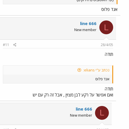
אגד פלוס
line 666
L
New member
#11
28/4/05
תודה
נכתב ע"י elians:
אגד פלוס
תודה
ואם אפשר על רקע לבן מצוין , אבל זה רק עם יש
line 666
L
New member