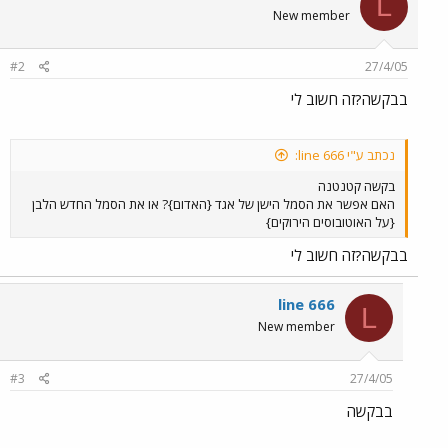
L
New member
#2
27/4/05
בבקשה?זה חשוב לי
נכתב ע"י line 666:
בקשה קטנטנה
האם אפשר את הסמל הישן של אגד {האדום}? או את הסמל החדש הלבן
{על האוטובוסים הירוקים}
בבקשה?זה חשוב לי
line 666
L
New member
#3
27/4/05
בבקשה