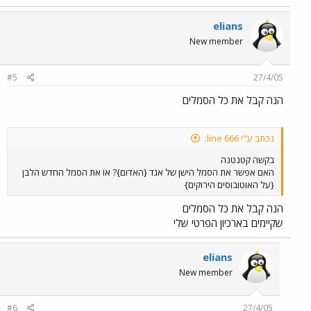
elians
New member
#5
27/4/05
הנה קבל את כל הסמלים
נכתב ע"י line 666:
בקשה קטנטנה
האם אפשר את הסמל הישן של אגד {האדום}? או את הסמל החדש הלבן
{על האוטובוסים הירוקים}
הנה קבל את כל הסמלים
שקיימים בארכיון הפרטי שלי
elians
New member
#6
27/4/05