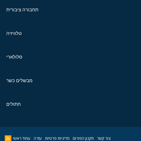
תחבורה ציבורית
טלוויזיה
סלולארי
מבשלים כשר
חתולים
צור קשר
תקנון הפורום
מדיניות פרטיות
עזרה
עמוד ראשי