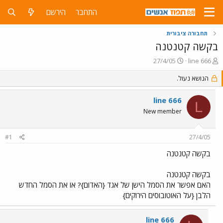
התחבר
הירשם
תחבורה ציבורית
בקשה קטנטנה
פ
פ
27/4/05
line 666
ו
ו
ת
הנושא נעול.
ר
ח
ס
ה
ם
line 666
L
נ
ב
New member
ו
ת
ש
א
א
ר
#1
27/4/05
י
ך
בקשה קטנטנה
בקשה קטנטנה
האם אפשר את הסמל הישן של אגד {האדום}? או את הסמל החדש
הלבן {על האוטובוסים הירוקים}
line 666