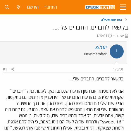
התחבר
הירשם
הפרעות אכילה
בקשאר לחברים, החברים שלי....
פ
פ
יעל.פ.
1/6/01
ו
ו
ת
ר
יעל.פ.
י
ח
ס
New member
ה
ם
נ
ב
ו
ת
#1
1/6/01
ש
א
א
ר
בקשאר לחברים, החברים שלי....
י
ך
אני לא מסכימה עם המון הודעות שנכתבו כאן, לעומת כמה ``חברים``
שקראתי עליהם בהודעות החברים שלי היו ועדיין מדהימים. גם בתקופות
הכי קשות שלי הם תמכו וניסו להבין, ניסו להבין את דרך החשיבה
המעוותת שלי ואת הרצון המטופש להרוס את עצמי. כמו לי, גם להם היה
קשה, אתם יודעים, כל אחד והמשברים שלו, (גיל קשה, כן ממש
``sweet 16``) ולמרות שהיה קשה הם ניסו באמת, כי היה להם אכפת,
ולמרות שצעקתי, רגזתי ובכיתי, אפילו התחננתי שיעזבו אותי לנפשי, ``תנו