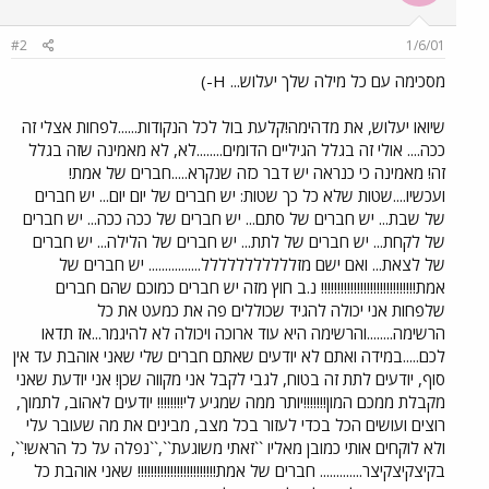
#2
1/6/01
מסכימה עם כל מילה שלך יעלוש... H-)
שיואו יעלוש, את מדהימה!קלעת בול לכל הנקודות......לפחות אצלי זה
ככה.... אולי זה בגלל הגיליים הדומים........לא, לא מאמינה שזה בגלל
זה! מאמינה כי כנראה יש דבר כזה שנקרא.....חברים של אמת!
ועכשיו....שטות שלא כל כך שטות: יש חברים של יום יום... יש חברים
של שבת... יש חברים של סתם... יש חברים של ככה ככה... יש חברים
של לקחת... יש חברים של לתת... יש חברים של הלילה... יש חברים
של לצאת... ואם ישם מזללללללללללל................ יש חברים של
אמת!!!!!!!!!!!!!!!!!!!!!!!!!!!!! נ.ב חוץ מזה יש חברים כמוכם שהם חברים
שלפחות אני יכולה להגיד שכוללים פה את כמעט את כל
הרשימה........והרשימה היא עוד ארוכה ויכולה לא להיגמר...אז תדאו
לכם.....במידה ואתם לא יודעים שאתם חברים שלי שאני אוהבת עד אין
סוף, יודעים לתת זה בטוח, לגבי לקבל אני מקווה שכן! אני יודעת שאני
מקבלת ממכם המון!!!!!!!יותר ממה שמגיע לי!!!!!!!! יודעים לאהוב, לתמוך,
רוצים ועושים הכל בכדי לעזור בכל מצב, מבינים את מה שעובר עלי
ולא לוקחים אותי כמובן מאליו ``זאתי משוגעת``,``נפלה על כל הראש!``,
בקיצקיצקיצר............. חברים של אמת!!!!!!!!!!!!!!!!!!!!!!!! שאני אוהבת כל