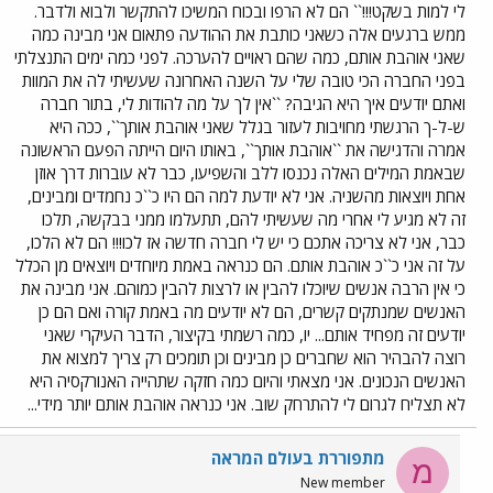
לי למות בשקט!!!`` הם לא הרפו ובכוח המשיכו להתקשר ולבוא ולדבר.
ממש ברגעים אלה כשאני כותבת את ההודעה פתאום אני מבינה כמה
שאני אוהבת אותם, כמה שהם ראויים להערכה. לפני כמה ימים התנצלתי
בפני החברה הכי טובה שלי על השנה האחרונה שעשיתי לה את המוות
ואתם יודעים איך היא הגיבה? ``אין לך על מה להודות לי, בתור חברה
ש-ל-ך הרגשתי מחויבות לעזור בגלל שאני אוהבת אותך``, ככה היא
אמרה והדגישה את ``אוהבת אותך``, באותו היום הייתה הפעם הראשונה
שבאמת המילים האלה נכנסו ללב והשפיעו, כבר לא עוברות דרך אוזן
אחת ויוצאות מהשניה. אני לא יודעת למה הם היו כ``כ נחמדים ומבינים,
זה לא מגיע לי אחרי מה שעשיתי להם, תתעלמו ממני בבקשה, תלכו
כבר, אני לא צריכה אתכם כי יש לי חברה חדשה אז לכו!!! הם לא הלכו,
על זה אני כ``כ אוהבת אותם. הם כנראה באמת מיוחדים ויוצאים מן הכלל
כי אין הרבה אנשים שיוכלו להבין או לרצות להבין כמוהם. אני מבינה את
האנשים שמנתקים קשרים, הם לא יודעים מה באמת קורה ואם הם כן
יודעים זה מפחיד אותם... יו, כמה רשמתי בקיצור, הדבר העיקרי שאני
רוצה להבהיר הוא שחברים כן מבינים וכן תומכים רק צריך למצוא את
האנשים הנכונים. אני מצאתי והיום כמה חזקה שתהייה האנורקסיה היא
לא תצליח לגרום לי להתרחק שוב. אני כנראה אוהבת אותם יותר מידי...
מתפוררת בעולם המראה
מ
New member