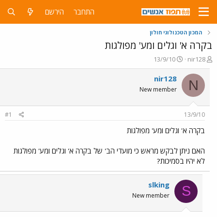
התחבר
הירשם
המכון הטכנולוגי חולון
בקרה א' וגלים ומע' מפולגות
פ
פ
13/9/10
nir128
ו
ו
ת
ר
nir128
N
ח
ס
New member
ה
ם
נ
ב
ו
ת
#1
13/9/10
ש
א
א
ר
בקרה א' וגלים ומע' מפולגות
י
ך
האם ניתן לבקש מראש כי מועדי הב' של בקרה א' וגלים ומע' מפולגות
לא יהיו בסמיכות?
slking
S
New member