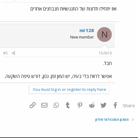
ואז יתחילו תלונות של התנגשויות מנבחנים אחרים
nir128
N
New member
#5
15/9/10
חבל.
אפשר לרווח בלי בעיה, יש המון זמן. נכון, דורש טיפה השקעה.
You must log in or register to reply here.
פייסבוק
Twitter
Reddit
Pinterest
Tumblr
WhatsApp
דואר אלקטרוני
הוסף קישור
Share:
המכון הטכנולוגי חולון