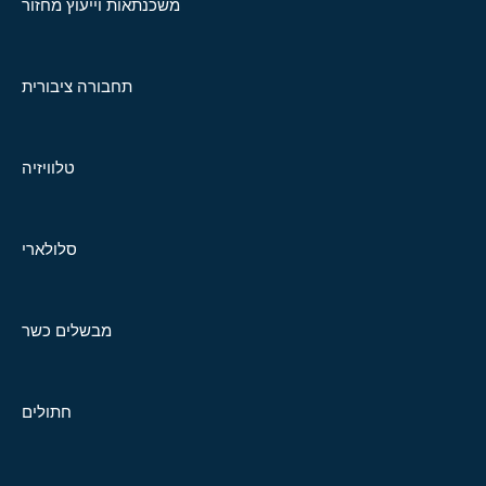
משכנתאות וייעוץ מחזור
תחבורה ציבורית
טלוויזיה
סלולארי
מבשלים כשר
חתולים