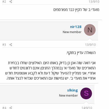
#2
13/9/10
מועדי ב של הקיץ כבר מפורסמים
nir128
N
New member
#3
13/9/10
השאלה עדיין בתוקף.
אני רואה שזה אכן כן בדיוק באותו היום. האילוצים שחלו בבחירת
התאריכים של מועדי א' (במהלך החגים) אינם רלוונטים לחודש
אחריי. אני ממליץ להפעיל שיקול דעת ולא לקבוע אוטומטית חודש
אחריי את מועדי ב'. יש גמישות עם התאריכים שכדאי לנצל אותה.
slking
S
New member
#4
14/9/10