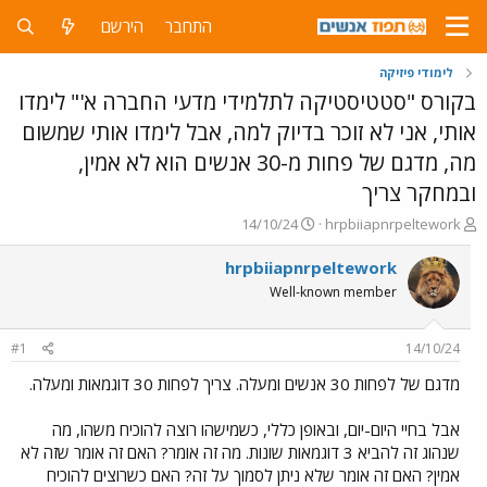
התחבר
הירשם
לימודי פיזיקה
בקורס "סטטיסטיקה לתלמידי מדעי החברה א'" לימדו
אותי, אני לא זוכר בדיוק למה, אבל לימדו אותי שמשום
מה, מדגם של פחות מ-30 אנשים הוא לא אמין,
ובמחקר צריך
פ
פ
14/10/24
hrpbiiapnrpeltework
ו
ו
ת
ר
hrpbiiapnrpeltework
ח
ס
Well-known member
ה
ם
נ
ב
ו
ת
#1
14/10/24
ש
א
א
ר
מדגם של לפחות 30 אנשים ומעלה. צריך לפחות 30 דוגמאות ומעלה.
י
ך
אבל בחיי היום-יום, ובאופן כללי, כשמישהו רוצה להוכיח משהו, מה
שנהוג זה להביא 3 דוגמאות שונות. מה זה אומר? האם זה אומר שזה לא
אמין? האם זה אומר שלא ניתן לסמוך על זה? האם כשרוצים להוכיח