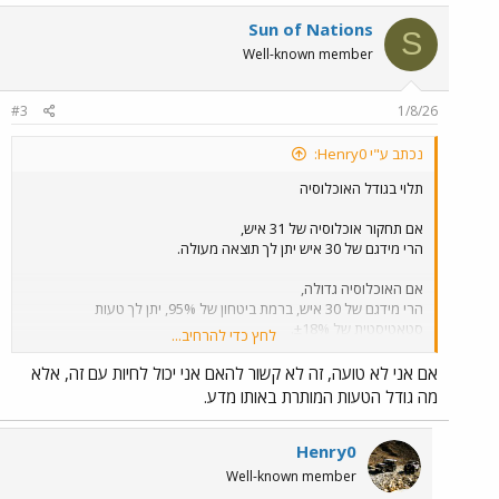
Sun of Nations
S
Well-known member
#3
1/8/26
נכתב ע"י Henry0:
תלוי בגודל האוכלוסיה
אם תחקור אוכלוסיה של 31 איש,
הרי מידגם של 30 איש יתן לך תוצאה מעולה.
אם האוכלוסיה גדולה,
הרי מידגם של 30 איש, ברמת ביטחון של 95%, יתן לך טעות
סטאטיסטית של ±18%.
לחץ כדי להרחיב...
אם אתה יכול לחיות עם זה, אז זה OK.
אם אני לא טועה, זה לא קשור להאם אני יכול לחיות עם זה, אלא
מה גודל הטעות המותרת באותו מדע.
Henry0
Well-known member