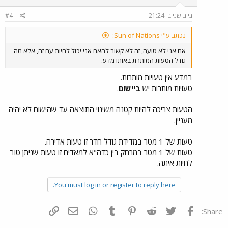
ביום שני ב- 21:24
#4
נכתב ע"י Sun of Nations:
אם אני לא טועה, זה לא קשור להאם אני יכול לחיות עם זה, אלא מה
גודל הטעות המותרת באותו מדע.
במדע אין טעויות מותרות.
טעויות מותרות יש
ביישום
.
הטעות צריכה להיות קטנה משינוי התוצאה עד שהישום לא יהיה
מעניין.
טעות של 1 מטר במדידת גודל חדר זו טעות אדירה.
טעות של 1 מטר במרחק בין כדה"א למאדים זו טעות שניתן טוב
לחיות איתה.
You must log in or register to reply here.
פייסבוק
Twitter
Reddit
Pinterest
Tumblr
WhatsApp
דואר אלקטרוני
הוסף קישור
Share: