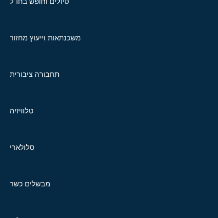
טיולים וחופש בחו"ל
משכנתאות וייעוץ מחזור
תחבורה ציבורית
טלוויזיה
סלולארי
מבשלים כשר