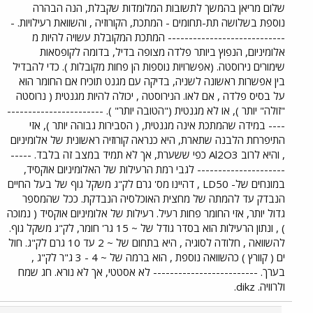
שלום מריאן בהמשך לתשובות המלומדות שקבלת, הנה הבהרה
נוספת בשלושה תת-תחומים - המתכת, הקורוזיה , והשוואת רעילויות. -
---------------------------- המתכת המקובלת עשויה להיות מ
אלומיניום, הנפוץ ביותר פלדה מצופה בדיל, בדומה לקופסאות
שימורים נירוסטה. (אפשרויות נוספות הן פחות מקובלות ). כדי להבדיל
בין אפשרות ראשונה לשניה, בדיקה עם מגנט תוכיח אם החומר הוא
על בסיס פלדה , אם לאו. הנירוסטה , יכולה להיות מגנטית ( נרוסטה
"זולה" יותר ), או לא מגנטית ("הטובה יותר" ). -----------------------
---- במידה שהמתכת אינה מגנטית, ( הסבירות גבוהה יותר ), אזי
התיפרחת הלבנה שתארת, היא כנראה קורוזיה ראשונית של אלומיניום
, והיא לרוב Al2O3 כפי ששערת, אך לא תמיד במצב זה בלבד. -----
--------------------- לגבי רמת הרעילות של האלומיניום אוקסיד,
במונחים של- LD50 , דהיינו מס' גרם לק"ג משקל גוף של בעל החיים
הנבדק עד להמתה של מחצית האוכלסיה הנבדקת. ככל שהמספר
גדול יותר, אזי החומר פחות רעיל. רעילות של אלומיניום אוקסיד ( נמוכה
) , ונתון הרעילות הוא בסדר גודל של ~ 15 גר' חומר, לק"ג משקל גוף.
להשוואה , חלודה לסוגיה , היא בתחום של ~ 2 עד 10 גרם לק"ג. חול
ים ( קוורץ ) כהשוואה נוספת , הוא ברמה של ~ 4 - 3 ג"ר לק"ג ,
בערך. ------------------------- לא אסטטי, אך לא נורא. חג שמח
ולרוויה. dikz.