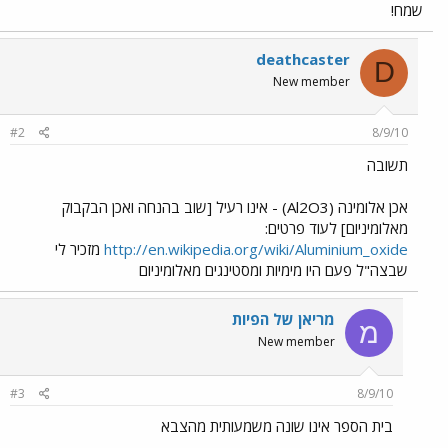
שמח!
deathcaster
D
New member
#2
8/9/10
תשובה
אכן אלומינה (Al2O3) - אינו רעיל [שוב בהנחה ואכן הבקבוק
מאלומיניום] לעוד פרטים:
http://en.wikipedia.org/wiki/Aluminium_oxide
מזכיר לי
שבצה"ל פעם היו מימיות ומסטינגים מאלומיניום
מריאן של הפיות
מ
New member
#3
8/9/10
בית הספר אינו שונה משמעותית מהצבא