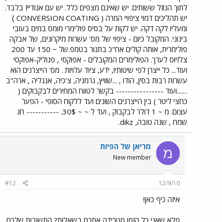
לתוך הנוזל ששותים. יש שאינם מצפים כלל. יש עם אנודייז בלבד.
יש תהליכים דמוי ציפויי המרה ( CONVERSION COATING )ׂ
ומעליו לקה דקה. יש לקות על בסיס פולימרי מומס במים בעובי
בינוני. המקובל כיום - ציפוי של מס' עשרות מיקרונים, של אבקה
פולימרית, אותה קולים אח"כ בתנור בטמפ.של ~ 150 עד 200
צלזיוס לערך. הפולימרים המקובלים - אפוקסי , פנוליק-אפוקסי
ועוד... כל ייצרן לפי שיטותיו, ידע, ציוד עלויות . מס' הייצרנים הוא
עשרות רבות בסין, הודו , ...שוויץ, גרמניה, צ'כיה, אנגליה , ארה"ב
.......ועוד ---------------- בקשר לטווח המחירים לבקבוקים (
כחצי ליטר ) בין הייצרנים השונים ועד ללקוח הסופי - הפער
עצום. מ ~ 1 דולר לבקבוק , ועד ל ~ ~ 30$. ----------- חג
שמח , שנה טובה, dikz.
מריאן של הפיות
מ
New member
#12
12/9/10
איזה כיף כאן!
פלא שאני כל הזמן מטרידה אתכם בשאלות? התשובות שלכם