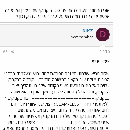
אולי התמונה תעזור לזהות את סוג הבקבוק/ שם היצרן ועל פי זה
אפשר יהיה לברר ממה הוא עשוי, זה לא יכול להזיק נכון ?
DIKZ
D
New member
#8
9/9/10
ציפוי פנימי
שלום מריאן שלחתי תשובה מפורטת למדי והיא "נעלמה" ברחבי
הפורום. שולח שוב תקציר התשובה מהזיכרון - קורוזיה בבקבוקי
שתיה מאלומיניום נובעת משני מקורות עיקריים- תהליך ייצור
הבקבוק, וסוג הנוזל ( החומצי שבו ) ומשך הזמן בו הוא שוהה
בבקבוק. ======================== ייצור בקבוקים "
ללא תפר" ריתוך ( SEAM-LESS ) רצוי, שכן איזורי ריתוך, הם
לרוב איזורי תורפה לקורוזיה. רוב הייצרנים אכן משתמשים
בטכנולוגיה זו. ניקוי יעיל של פנים הבקבוק משאריות של סבוני -
שמני משיכה. הם הכרח. ------------------- ציפוי פנים , הוא
פקטור חשוב, באי הווצרות קורוזיה וגם - אי המסת המתכת עצמה,