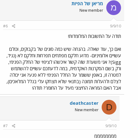
מריאן של הפיות
מ
New member
#6
9/9/10
תודה על התשובות המלומדות!
ואם כך, עוד שאלה. בהנחה שיש כמה סוגים של בקבוקים, וכולם
עשויים אלומיניום- מדוע חלקם מפתחים תפרחות וחלקם לא (נגיד,
Sigg)? אני משערת שזה קשור איכשהו לציפוי של החלק הפנימי,
ורק בשם הסקרנות האקדמית, במה לדעתכם עשויים להשתמש
למטרה זו, באופן ששומר על החלל הפנימי ללא פגע? אני יכולה
לצלם ולהעלות תמונה (בתנאי שלא תצחקו עלי בגלל המלאכים),
אבל האם המראה החיצוני מעיד על החומר? תודה!
deathcaster
D
New member
#7
9/9/10
ממממממממ