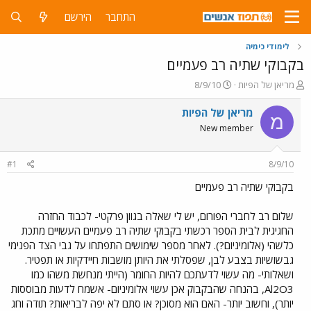
התחבר
הירשם
לימודי כימיה
בקבוקי שתיה רב פעמיים
פ
פ
מריאן של הפיות
8/9/10
ו
ו
ת
ר
מריאן של הפיות
מ
ח
ס
New member
ה
ם
נ
ב
ו
ת
#1
8/9/10
ש
א
א
ר
בקבוקי שתיה רב פעמיים
י
ך
שלום רב לחברי הפורום, יש לי שאלה בגוון פרקטי- לכבוד החזרה
החגיגית לבית הספר רכשתי בקבוקי שתיה רב פעמיים העשויים מתכת
כלשהי (אלומיניום?). לאחר מספר שימושים התפתחו על גבי הצד הפנימי
גבשושיות בצבע לבן, שפסלתי את היותן מושבות חיידקיות או תפטיר.
ושאלותי- מה עשוי לדעתכם להיות החומר (הייתי מנחשת משהו כמו
Al2O3, בהנחה שהבקבוק אכן עשוי אלומיניום- אשמח לדעות מבוססות
יותר), וחשוב יותר- האם הוא מסוכן? או סתם לא יפה לבריאות? תודה וחג