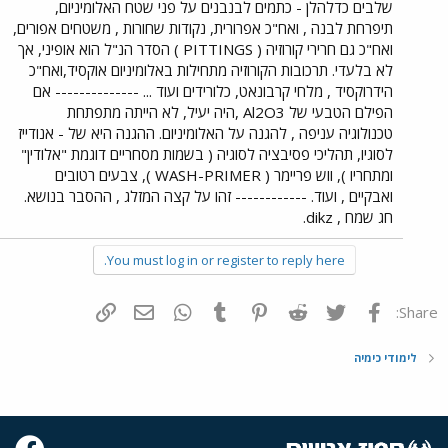
שלבים כדלהלן - כתמים לבנבנים על פני שטח האלומיניום,
תיפרחת לבנה , ואח"כ אפרורית, נקודות שחורות , משטחים אפורים,
ואח"כ גם חרירי קורוזיה ( PITTINGS ) הסדר הנ"ל הוא אופיני, אך
לא בלעדי. תרכובות הקורוזיה מתחילות באלומיניום אוקסיד,ואח"כ
הידרוקסיד , מלחי קרבונאט, כלורידים ועוד ... -------------- אם
הפילם הטבעי של Al2O3 ,היה יעיל, לא הייתה מתפתחת
טכנולוגיה עניפה , להגנה על האלומיניום. ההגנה היא של - אנודייז
לסוגיו, תהליכי פסיבציה לסוגיה ( בשמות מסחריים דוגמת "אלודין"
ומתחריו ), ווש פריימר ( WASH-PRIMER ), צבעים רטובים
ואבקיים , ועוד. ------------ זהו על קצה המזלג , ההסבר בנושא.
חג שמח , dikz.
You must log in or register to reply here.
פייסבוק
Twitter
Reddit
Pinterest
Tumblr
WhatsApp
דואר אלקטרוני
הוסף קישור
Share:
לימודי כימיה