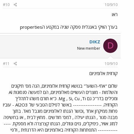
#10
10/9/10
ראו
בערך הוויקי באנגלית פסקה שניה במקטע הproperties
DIKZ
D
New member
#11
10/9/10
קורוזית אלומיניום
שלום "אחי-השוער" בנושא קורוזית אלומיניום, הנה מס' תיקונים
והשלמות - מוצרים העשויים מאלומיניום, הם למעשה סגסוגות Al
ומכילים בדר"כ גם Mg , Si, Cu ,Ti. כ"א תורם משהו לתהליך
הקורוזיה. ---------------- באשר לפילם הטבעי של Al2O3 - עוביו
פחות ממיקרון אחד ,וכושר הגנתו לאלומיניום מוגבל מאד. בתוך
מבנה סגור , הגנתו יעילה , למס' חודשים . מחוץ לבית , או בחשיפה
למזג אוויר, כימיקלים, גזים ונוזלים, הגנתו קצרצרה ולא מספקת. ----
----------- התפתחות הקורוזיה באלומיניום היא הדרגתית , ולפי