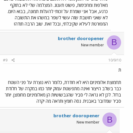
מאלפות ומחכימות, פשוט תענוג. המצלמה שלי לא בתוקף
כרגע, אבל אני שומרת על זכותי להעלות תמונה, בבוא היום.
לא שאני חושבת שזה עשוי לשפר במשהו את התשובה
המפורטת לעילא שקיבלתי, ובכל זאת. שוב הרבה תודה!
brother dooropener
B
New member
#9
10/9/10
ת
תחמוצת אלומיניום היא לא חודרת, כלומר היא נוצרת על פני השטח
כבר בשלב הייצור ואינה מתפשטת עמוק יותר כמו במקרה של חלודת
ברזל. לכן לא נראה לי סביר שהגבשושיות הן מאלומיניום מחומצן. יותר
סביר שמדובר באבנית. נסה חומץ ותראה מה יקרה
brother dooropener
B
New member