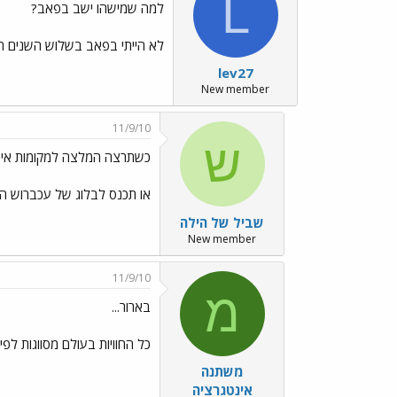
L
למה שמישהו ישב בפאב?
לא הייתי בפאב בשלוש השנים האחר
lev27
New member
11/9/10
ש
כשתרצה המלצה למקומות איכותיים דבר אי
או תכנס לבלוג של עכברוש הע
שביל של הילה
New member
11/9/10
מ
בארור...
כל החוויות בעולם מסווגות לפי מה שכיף לlev27 ומה שלא כיף לlev27, וכולם חי
משתנה
אינטגרציה