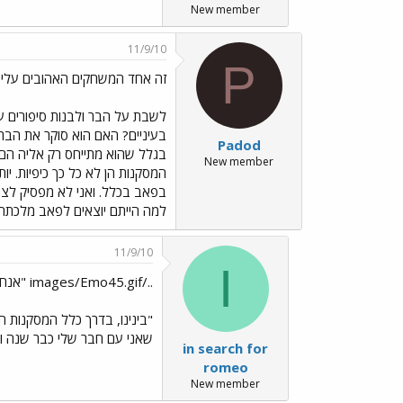
New member
11/9/10
P
זה אחד המשחקים האהובים עלי
לשבת על הבר ולבנות סיפורים 
בעיניים? האם הוא סוקר את הבר
Padod
בגלל שהוא מתייחס רק אליה הם ל
New member
המסקנות הן לא כל כך כיפיות. 
בפאב בכלל. ואני לא מפסיק לצ
למה הייתם יוצאים לפאב מלכתח
11/9/10
I
../images/Emo45.gif "אנחנו הכי צפויים על הבר"
"בינינו, בדרך כלל המסקנות ה
שאני עם חבר שלי כבר שנה וחצ
in search for
romeo
New member