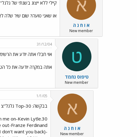
א
קיילי ללא ייצוג בשנתי של גלגל"
או שאני טועה? שום שיר שלה לא
א ו ח נ ה
New member
31/12/04
ט
אוי חבל! אתה יודע את הרשימ
אתה במקרה יודעה את כל הטופ 30.. מעניין מי נכנס.. ופספסתי אותו
טיפוס נחמד
New member
1/1/05
א
בבקשה: Top-30 גלגל"צ
rn me on-Kevin Lytle
e out-Franze Ferdinand
א ו ח נ ה
(I don't want you back)-
New member