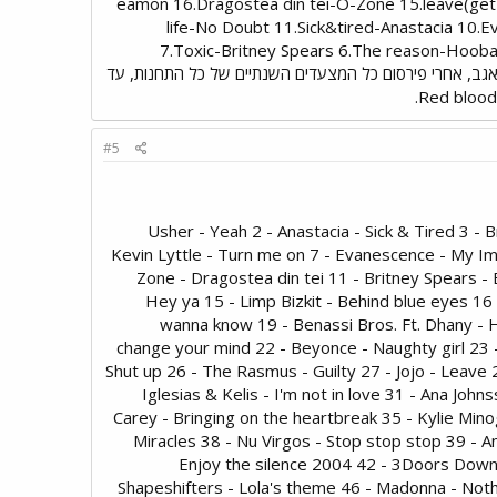
eamon 16.Dragostea din tei-O-Zone 15.leave(get o
life-No Doubt 11.Sick&tired-Anastacia 10.E
7.Toxic-Britney Spears 6.The reason-Hoobas
ת ניכתבו ע"י Shaby16 מפורום קופסת הלהיטים) ואגב, אחרי פירסום כל המצעדים השנתיים של כל התחנות, עד
#5
1 - Usher - Yeah 2 - Anastacia - Sick & Tired 3 
Kevin Lyttle - Turn me on 7 - Evanescence - My I
Zone - Dragostea din tei 11 - Britney Spears - 
Hey ya 15 - Limp Bizkit - Behind blue eyes 16 -
wanna know 19 - Benassi Bros. Ft. Dhany - H
change your mind 22 - Beyonce - Naughty girl 23 
Shut up 26 - The Rasmus - Guilty 27 - Jojo - Leave
Iglesias & Kelis - I'm not in love 31 - Ana Jo
Carey - Bringing on the heartbreak 35 - Kylie Mi
Miracles 38 - Nu Virgos - Stop stop stop 39 - A
Enjoy the silence 2004 42 - 3Doors Down -
Shapeshifters - Lola's theme 46 - Madonna - Nothin