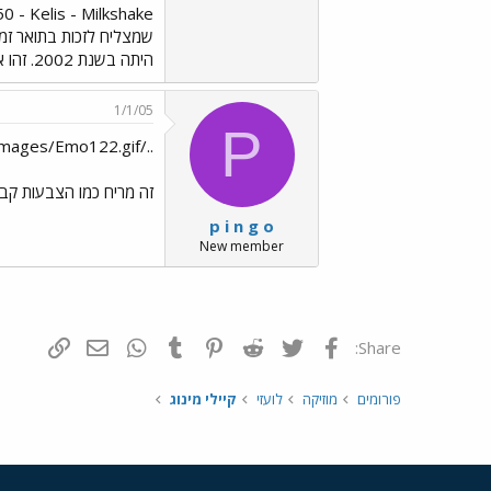
שמצליח לזכות בתואר זמ
היתה בשנת 2002. זהו אגב המצעד השנתי ה-7 במספר של רדיו ירושלים.) להקת השנה- The Rasmus הרכב הדאנס של השנה- ATB
1/1/05
P
../images/Emo122.gif
זה מריח כמו הצבעות קבו
p i n g o
New member
פייסבוק
Twitter
Reddit
Pinterest
Tumblr
WhatsApp
דואר אלקטרונ
הוסף קי
Share:
פורומים
מוזיקה
לועזי
קיילי מינוג