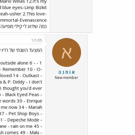
Mario Winas 12.It's my
d blue eyes-Limp Bizkit
eah-usher 2.This love-
כמה שידוע לי קיילי מופיעה אך ורק במצ
1/1/05
א
המצעד השנתי של רדיו יר
t outside alone 6 -
t - Remember 10 - O-
א ו ח נ ה
 loved 14 - Outkast -
New member
a & P. Diddy - I don't
 I thought you'd ever
 - Black Eyed Peas -
se words 30 - Enrique
ee me now 34 - Mariah
37 - Pet Shop Boys -
y 41 - Depeche Mode -
ne - rain on me 45 -
ush comes 49 - Malu -