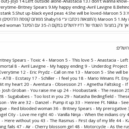
ut)-Jojo 14.Left outside alone-Anastacia 13.I don't wanna know-
verytime-Britney Spears 9.My happy ending-Avril Lavigne 8.Behin
tank 5.Shut up-black eyed peas 4.She will be loved-Maroon 5 3.Y
Maroon 5 1.My immortal-Evenascence (התוצאו
עד השנתי של רדיו ירושלים במקום ה-35 עם הסינגל Red blooded woman.
ושלים:
- Britney Spears - Toxic 4 - Maroon 5 - This love 5 - Anastacia - Lef
mmortal 8 - Avril Lavigne - My happy ending 9 - Underdog Projec
Everytime 12 - Eric Prydz - Call on me 13 - Maroon 5 - She will be
 ATB - Ecstasy 17 - Schiller - I feel you 18 - Mario Winans Ft. Eny
it my heart 20 - Aventura - Obsession 21 - Agnetha Faltskog - If
- Josh Groban - You raise me up 24 - Hoobastank - The reason 25
 28 - Sugababes - Too lost in you 29 - Natasha Bedingfield - The
hnsson - We are 32 - Danzel - Pump it up 33 - Henree Ft. Nikka - S
nogue - Red blooded woman 36 - Britney Spears - My prerogative 
ngel City - Love me right 40 - Vanilla Ninja - When the indians cr
 Here without you 43 - The Rasmus - First day of my life 44 - Ka
g fails 47 - Air - Cherry blossom girl 48 - Motorcycle - As the r