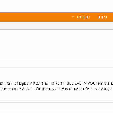
בלוגים
המומחים
בהחלט אחד השירים של השנה מבחינתי הוא "I BELIEVE IN YOU" אבל כדי
ה של קיילי בבריטניה) אז אנה עשו ג'סטה ולכו להצביע!!! www.glglz.msn.co.il