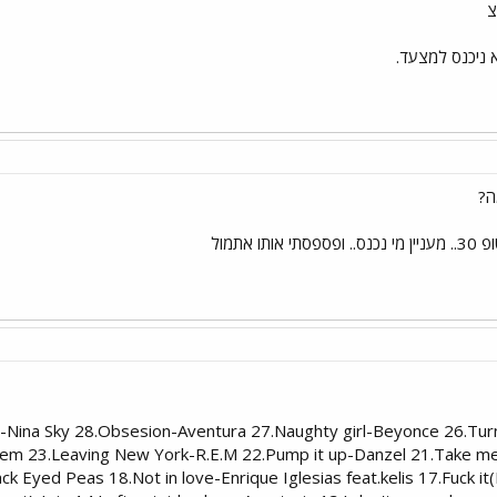
צ
 ניכנס למצעד.
ה?
 אתמול
ody-Nina Sky 28.Obsesion-Aventura 27.Naughty girl-Beyonce 26.Tu
inem 23.Leaving New York-R.E.M 22.Pump it up-Danzel 21.Take m
ack Eyed Peas 18.Not in love-Enrique Iglesias feat.kelis 17.Fuck it