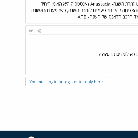
Fotonovela 50 - Kelis - Milkshake נבחרי השנה 2004 ברדיו ירושלים 101FM זמר השנה - Usher זמרת השנה- Anastacia (אנסטסיה היא האומן היחיד
ה שהצליחה להיבחר פעמיים לזמרת השנה, כשהפעם הראשונה
#6
ו לא לומדים מהם?!?!?
You must log in or register to reply here.