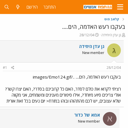
התחבר
הירשם
קלאב פוט
בעקבו רעש האדמה, הים....
פ
פ
גן עדן היחידה
28/12/04
ו
ו
ת
ר
גן עדן היחידה
ג
ח
ס
New member
ה
ם
נ
ב
ו
ת
#1
28/12/04
ש
א
א
ר
בעקבו רעש האדמה, הים.... ../images/Emo124.gif
י
ך
רציתי לקרוא את כולם לסדר, האם כל קרוביכם בסדר?, האם יצרו קשר?
אולי צריכים סיוע מיוחד?, אילו סיפורים מענינים ומשמחים, אני מקווה
שלא עצובים, יש לכם מהתהוהו ובוהו במזרח< יום נעים בכל זאת אורית
אמא של כדור
א
New member