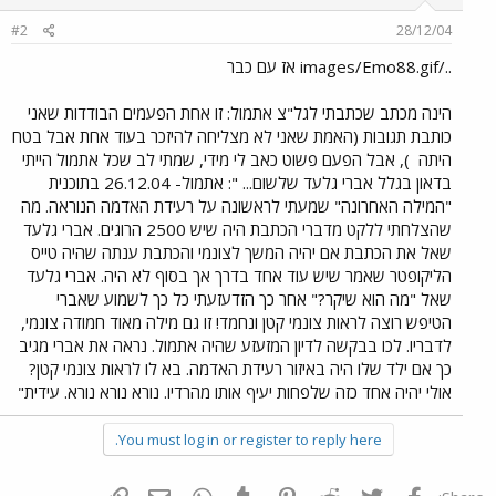
#2
28/12/04
../images/Emo88.gif אז עם כבר
הינה מכתב שכתבתי לגל"צ אתמול: זו אחת הפעמים הבודדות שאני
כותבת תגובות (האמת שאני לא מצליחה להיזכר בעוד אחת אבל בטח
היתה
), אבל הפעם פשוט כאב לי מידי, שמתי לב שכל אתמול הייתי
בדאון בגלל אברי גלעד שלשום... ": אתמול- 26.12.04 בתוכנית
"המילה האחרונה" שמעתי לראשונה על רעידת האדמה הנוראה. מה
שהצלחתי ללקט מדברי הכתבת היה שיש 2500 הרוגים. אברי גלעד
שאל את הכתבת אם יהיה המשך לצונמי והכתבת ענתה שהיה טייס
הליקופטר שאמר שיש עוד אחד בדרך אך בסוף לא היה. אברי גלעד
שאל "מה הוא שיקר?" אחר כך הזדעזעתי כל כך לשמוע שאברי
הטיפש רוצה לראות צונמי קטן ונחמד! זו גם מילה מאוד חמודה צונמי,
לדבריו. לכו בבקשה לדיון המזעזע שהיה אתמול. נראה את אברי מגיב
כך אם ילד שלו היה באיזור רעידת האדמה. בא לו לראות צונמי קטן?
אולי יהיה אחד כזה שלפחות יעיף אותו מהרדיו. נורא נורא נורא. עידית"
You must log in or register to reply here.
פייסבוק
Twitter
Reddit
Pinterest
Tumblr
WhatsApp
דואר אלקטרוני
הוסף קישור