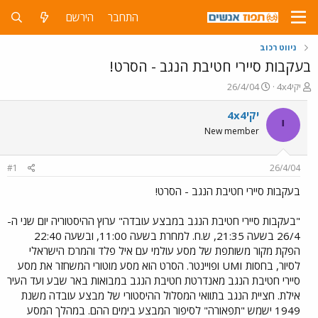
התחבר
הירשם
ניווט רכוב
בעקבות סיירי חטיבת הנגב - הסרט!
פ
פ
יקי4x4
26/4/04
ו
ו
ת
ר
יקי4x4
י
ח
ס
New member
ה
ם
נ
ב
ו
ת
#1
26/4/04
ש
א
א
ר
בעקבות סיירי חטיבת הנגב - הסרט!
י
ך
"בעקבות סיירי חטיבת הנגב במבצע עובדה" ערוץ ההיסטוריה יום שני ה-
26/4 בשעה 21:35, ש.ח. למחרת בשעה 11:00, ובשעה 22:40
הפקת מקור משותפת של מסע עולמי עם איל פלד והמרכז הישראלי
לסיור, בחסות UMI ופויינטר. הסרט הוא מסע מוטורי המשחזר את מסע
סיירי חטיבת הנגב מאנדרטת חטיבת הנגב במבואות באר שבע ועד העיר
אילת. חציית הנגב בתוואי המסלול ההיסטורי של מבצע עובדה משנת
1949 ישמש "תפאורה" לסיפור המבצע בימים ההם. במהלך המסע