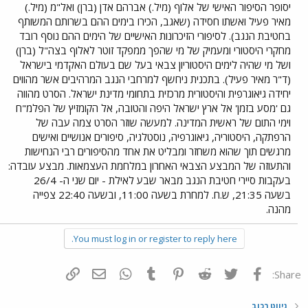
יסופר הסיפור האישי של אלוף (מיל.) אברהם אדן (ברן) ואל"מ (מיל.)
מאיר פעיל ואשתו חסידה (שאגב, הכירו בימים ההם בשרותם המשותף
בחטיבת הנגב). לסיפורי הזיכרונות האישיים של הימים ההם נוסף רובד
מחקרי היסטורי ומעמיק של מי שהפך ממפקד זוטר לאלוף בצה"ל (ברן)
ושל מי שהיה לימים היסטוריון צבאי בעל שם בעולם האקדמי בישראל
(ד"ר מאיר פעיל). בתכנית ניחשף למרחבי הנגב המרהיבים אשר מהווים
יחידה גיאוגרפית והיסטורית מרכזית בתחומי מדינת ישראל. הסרט מהווה
גם 'מסע בזמן' אל ארץ ישראל היפה והטובה, אל הקומזיץ של הפלמ"ח
וימי התום של ראשית המדינה. למעשה שוזר הסרט צמה עבה של
הרפתקה, היסטוריה, גיאוגרפיה, נוסטלגיה, סיפורים אנושיים ואישים
מרגשים תוך שהוא משחזר ומבליט את אחד מהסיפורים רבי הנחישות
והתעוזה של המבצע הצבאי האחרון במלחמת העצמאות. מבצע עובדה:
בעקבות סיירי חטיבת הנגב מבאר שבע לאילת - יום שני ה- 26/4
בשעה 21:35, ש.ח. למחרת בשעה 11:00, ובשעה 22:40 צפייה
מהנה.
You must log in or register to reply here.
פייסבוק
Twitter
Reddit
Pinterest
Tumblr
WhatsApp
דואר אלקטרוני
הוסף קישור
Share:
ניווט רכוב