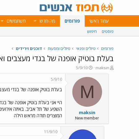
עמוד ראשי
פורומים
מה חדש
משתמשים
פוסטים
חיפוש
פורומים
טיולים ופנאי
טיולים ומסעות
דוכנים וירידים
בעלת בוטיק אופנה של בגדי מעצבים וא
פ
פ
5/9/10
maksin
ו
ו
ת
ר
5/9/10
ח
ס
M
בעלת בוטיק אופנה של בגדי מעצבי
ה
ם
נ
ב
ו
ת
היי אני בעלת בוטיק אופנה של בג
ש
א
השפע של תל אביב. באיזה אירועים ל
maksin
א
ר
המוצרים תודה מראש הילה
י
New member
ך
11/9/10