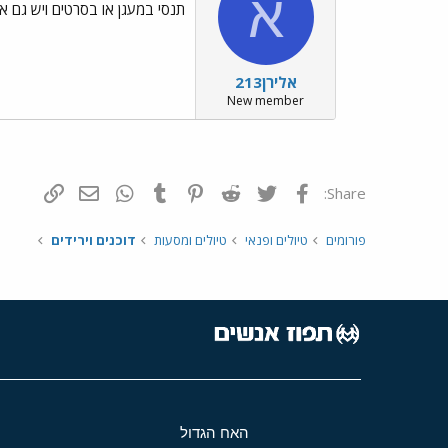
א
תנסי במעגן או בסרטים ויש גם א
אלירן213
New member
פייסבוק
Twitter
Reddit
Pinterest
Tumblr
WhatsApp
דואר אלקטרונ
הוסף קי
Share:
פורומים
טיולים ופנאי
טיולים ומסעות
דוכנים וירידים
האח הגדול