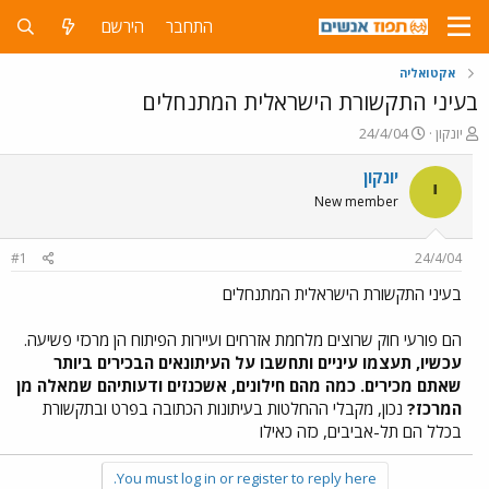
התחבר
הירשם
אקטואליה
בעיני התקשורת הישראלית המתנחלים
פ
פ
יונקון
24/4/04
ו
ו
ת
ר
יונקון
י
ח
ס
New member
ה
ם
נ
ב
ו
ת
#1
24/4/04
ש
א
א
ר
בעיני התקשורת הישראלית המתנחלים
י
ך
הם פורעי חוק שרוצים מלחמת אזרחים ועיירות הפיתוח הן מרכזי פשיעה.
עכשיו, תעצמו עיניים ותחשבו על העיתונאים הבכירים ביותר
שאתם מכירים. כמה מהם חילונים, אשכנזים ודעותיהם שמאלה מן
המרכז?
נכון, מקבלי ההחלטות בעיתונות הכתובה בפרט ובתקשורת
בכלל הם תל-אביבים, כזה כאילו
You must log in or register to reply here.