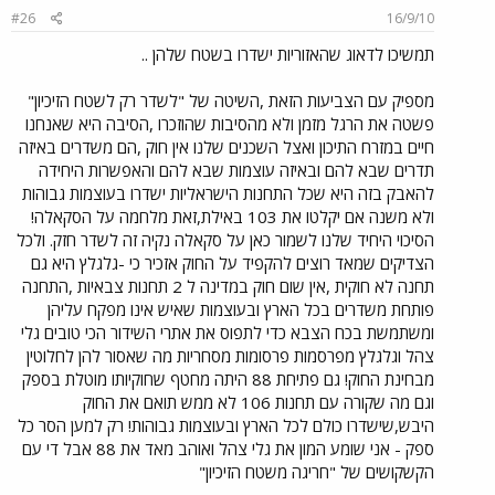
#26
16/9/10
תמשיכו לדאוג שהאזוריות ישדרו בשטח שלהן ..
מספיק עם הצביעות הזאת ,השיטה של "לשדר רק לשטח הזיכיון"
פשטה את הרגל מזמן ולא מהסיבות שהוזכרו ,הסיבה היא שאנחנו
חיים במזרח התיכון ואצל השכנים שלנו אין חוק ,הם משדרים באיזה
תדרים שבא להם ובאיזה עוצמות שבא להם והאפשרות היחידה
להאבק בזה היא שכל התחנות הישראליות ישדרו בעוצמות גבוהות
ולא משנה אם יקלטו את 103 באילת,זאת מלחמה על הסקאלה!
הסיכוי היחיד שלנו לשמור כאן על סקאלה נקיה זה לשדר חזק. ולכל
הצדיקים שמאד רוצים להקפיד על החוק אזכיר כי -גלגלץ היא גם
תחנה לא חוקית ,אין שום חוק במדינה ל 2 תחנות צבאיות ,התחנה
פותחת משדרים בכל הארץ ובעוצמות שאיש אינו מפקח עליהן
ומשתמשת בכח הצבא כדי לתפוס את אתרי השידור הכי טובים גלי
צהל וגלגלץ מפרסמות פרסומות מסחריות מה שאסור להן לחלוטין
מבחינת החוק! גם פתיחת 88 היתה מחטף שחוקיותו מוטלת בספק
וגם מה שקורה עם תחנות 106 לא ממש תואם את החוק
היבש,שישדרו כולם לכל הארץ ובעוצמות גבוהות! רק למען הסר כל
ספק - אני שומע המון את גלי צהל ואוהב מאד את 88 אבל די עם
הקשקושים של "חריגה משטח הזיכיון"