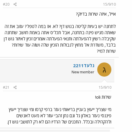
#20
15/9/10
אייל, איזה שירות בדיוק?
לתחנה יש בעיות קליטה בגוש דן? לא. אז במה לטפל? עזוב את זה
שאתה מגיש פינה בתחנה, אבל תכל'ס אתה באמת חושב שתחנה
שקיבלה רשיון להפעלתה ותנאי הפעלתה אומרים זכיון לאיזור גוש דן
בלבד, משדרת אל מחוץ לגבולות הזכיון שלה ושזה עוד שירות?
שירות למי?
גלעד2211
ג
New member
#21
15/9/10
שירות oli!
מי שצריך ייעוץ בעניין בריאותי נעזר ברפי קרסו ומי שצריך ייעוץ
פיננסי נעזר באלון גל וגם נתן זהבי עוזר לא מעט לאנשים
ולהקהילה ובכלל. התכנים של הרדיו הם לא רק לתושבי גוש דן.