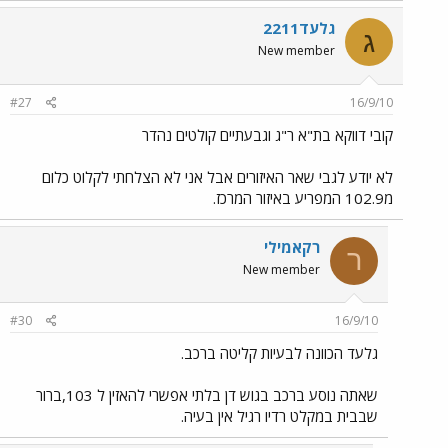
גלעד2211
ג
New member
#27
16/9/10
קובי דווקא בת"א ר"ג וגבעתיים קולטים נהדר
לא יודע לגבי שאר האיזורים אבל אני לא הצלחתי לקלוט כלום
מ102.9 המפריע באיזור המרכז.
רקאמילי
ר
New member
#30
16/9/10
גלעד הכוונה לבעיות קליטה ברכב.
שאתה נוסע ברכב בגוש דן בלתי אפשרי להאזין ל 103,ברור
שבבית במקלט רדיו רגיל אין בעיה.