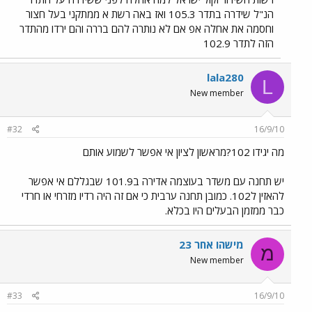
הנ"ל שידרה בתדר 105.3 ואז באה רשת א ממתקני בעל חצור
וחסמה את אחלה אפ אם לא נותרה להם בררה והם ירדו מהתדר
הזה לתדר 102.9
lala280
L
New member
#32
16/9/10
מה יגידו 102?מראשון לציון אי אפשר לשמוע אותם
יש תחנה עם משדר בעוצמה אדירה ב101.9 שבגללם אי אפשר
להאזין ל102. כמובן תחנה ערבית כי אם זה היה רדיו מזרחי או חרדי
כבר ממזמן הבעלים היו בכלא.
מישהו אחר 23
מ
New member
#33
16/9/10