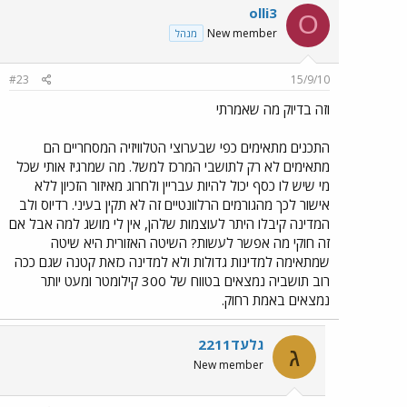
olli3
O
New member
מנהל
#23
15/9/10
וזה בדיוק מה שאמרתי
התכנים מתאימים כפי שבערוצי הטלוויזיה המסחריים הם
מתאימים לא רק לתושבי המרכז למשל. מה שמרגיז אותי שכל
מי שיש לו כסף יכול להיות עבריין ולחרוג מאיזור הזכיון ללא
אישור לכך מהגורמים הרלוונטיים זה לא תקין בעיני. רדיוס ולב
המדינה קיבלו היתר לעוצמות שלהן, אין לי מושג למה אבל אם
זה חוקי מה אפשר לעשות? השיטה האזורית היא שיטה
שמתאימה למדינות גדולות ולא למדינה כזאת קטנה שגם ככה
רוב תושביה נמצאים בטווח של 300 קילומטר ומעט יותר
נמצאים באמת רחוק.
גלעד2211
ג
New member