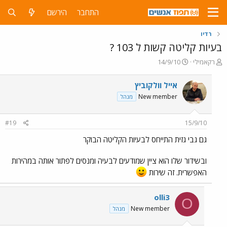
התחבר
הירשם
רדיו
בעיות קליטה קשות ל 103 ?
פ
פ
רקאמילי
14/9/10
ו
ו
ת
ר
אייל וולקוביץ
ח
ס
New member
מנהל
ה
ם
נ
ב
ו
ת
#19
15/9/10
ש
א
א
ר
גם גבי גזית התייחס לבעיות הקליטה הבוקר
י
ך
ובשידור שלו הוא ציין שמודעים לבעיה ומנסים לפתור אותה במהירות
האפשרית. זה שירות
olli3
O
New member
מנהל