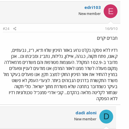
edri103
E
New member
#24
16/9/10
חברים יקרים
רדיו ללא פסקה נקלט גרוע באזור הזיכיון שלו! ת"א, ר"ג, גבעתיים,
ק.אונו, פתח תקווה, כ.גהה, איילון, גלילות, נתב"ג וסביבתו וכו... אכן
מדובר ב-102.9 המקולל. העוצמות מטורפות והם משדרים מרמאללה
(מקום מעולה לשדר ממנו לאזור המרכז) אנו מודעים לעניין ופועלים
במרץ להחזיר את אזור הזיכיון החוקי למצב תקין. אנו פועלים בעיקר מול
משרד התקשורת בדרגים הגבוהים ביותר. לצערי העסק לא פשוט
בעיקר כשמדובר בתחנה שלא משדרת מתוך ישראל. כולי תקווה
שנחזור לקליטה מלאה בהקדם... קובי אדרי סמנכ"ל טכנולוגיות רדיו
ללא הפסקה
dadi aloni
D
New member