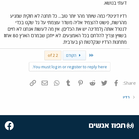
דעתי בנושא.
רדיו דיגיטלי כמה שיותר מהר יותר טוב... כל תחנה לא חוקית שמגיע
מהרשות, פשוט להצמיד אליה משדר עוצמתי על גל שקט בכדי
לנטרל אותה (למדינה יש את הכלים). אין מה לעשות אנחנו לא חיים
בשוויץ וצריך להלחם בכל האמצעים. לא ייתכן שבמרכז הארץ 80 אחוז
מתחנות הרדיו שנקלטות הן בערבית.
First
הקודם
2 of 2
You must log in or register to reply here.
פייסבוק
Twitter
Reddit
Pinterest
Tumblr
WhatsApp
דואר אלקטרוני
הוסף קישור
Share:
רדיו