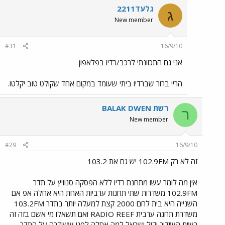
גלעד2211
ג
New member
#31
16/9/10
אני גם התכוונתי לרכב/רדיו בפלאפון
הריי ברור שברדיו ביתי שעומד במקום אחד שקולט טוב יקלטו.
רשת BALAK DWEN
ר
New member
#29
16/9/10
זה לא רק 102.9FM יש גם את 103.2
אין מה לומר עשו מתחנת רדיו ללא הפסקה סנוויץ על תדר
102.9FM משדרות שתי תחנות ערביות האחת היא אחלה אפ אם
השנייה היא בית לחם 2000 קצת למעלה יותר בתדר 103.2FM
משדרת תחנה ערבית RADIO REEF ואם תשאלו מי אשם בזה זה
רשות השידור וקול ישראל למה אחלה לפני ששידרה על התדר