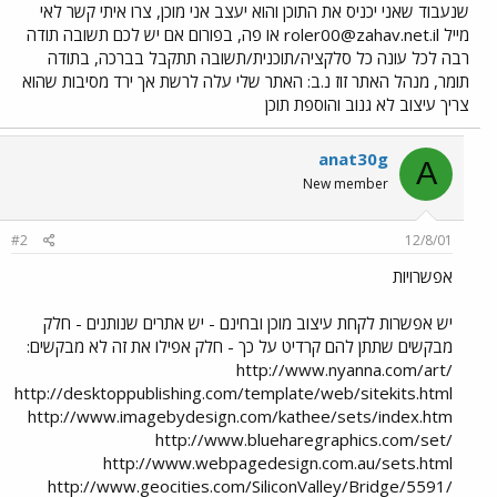
שנעבוד שאני יכניס את התוכן והוא יעצב אני מוכן, צרו איתי קשר לאי
מייל
roler00@zahav.net.il
או פה, בפורום אם יש לכם תשובה תודה
רבה לכל עונה כל סלקציה/תוכנית/תשובה תתקבל בברכה, בתודה
תומר, מנהל האתר זוז נ.ב: האתר שלי עלה לרשת אך ירד מסיבות שהוא
צריך עיצוב לא גנוב והוספת תוכן
anat30g
A
New member
#2
12/8/01
אפשרויות
יש אפשרות לקחת עיצוב מוכן ובחינם - יש אתרים שנותנים - חלק
מבקשים שתתן להם קרדיט על כך - חלק אפילו את זה לא מבקשים:
http://www.nyanna.com/art/
http://desktoppublishing.com/template/web/sitekits.html
http://www.imagebydesign.com/kathee/sets/index.htm
http://www.blueharegraphics.com/set/
http://www.webpagedesign.com.au/sets.html
http://www.geocities.com/SiliconValley/Bridge/5591/