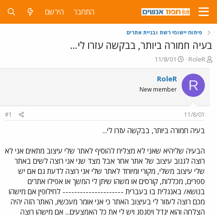
התחבר
הירשם
פיתוח יישומי רשת ובניית אתרים
בעיה חמורה ביותר, בבקשה עזרו לי...
פ
פ
11/8/01
RoleR
ו
ו
ת
ר
RoleR
R
ח
ס
New member
ה
ם
נ
ב
ו
ת
#1
11/8/01
ש
א
א
ר
בעיה חמורה ביותר, בבקשה עזרו לי...
י
ך
הבעיה שליהיא שאני לא מצליח להוסיף לאתר שלי עיצוב מתאים אני לא
רוצה לגנוב עיצוב של אתר אחר אבל מצד שני אני רוצה לשים באתר
שלי עיצוב משלי, מקורי ומיוחד לאתר שלי אני רוצה לדעת גם אם יש
ספרים, מכללות, קורסים או משהו שיתן לי המשך או אפילו אתרים
בנושא/ באנגלית בו בעברית --------------------- לחילופין אם מישהו
מכם רוצה לעזור לי בעיצוב האתר כי אני אומר מעכשיו, האתר הזה יהיה
הצלחה והוא יגדל ויסגסג ויש לי את כל האמצעים... אם מישהו רוצה