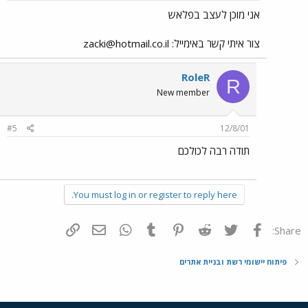
אני מוכן לעצב בפלאש
צור איתי קשר באימייל:
zacki@hotmail.co.il
RoleR
R
New member
#5
12/8/01
תודה רבה לכולכם
You must log in or register to reply here.
פייסבוק
Twitter
Reddit
Pinterest
Tumblr
WhatsApp
דואר אלקטרוני
הוסף קישור
Share:
פיתוח יישומי רשת ובניית אתרים