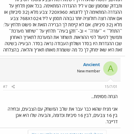
ותבדוק שמסומן שם V ליד ההגדרה המתאימה. בכל אופן תלחץ על
ההגדרה המתאימה לך לדוגמא: 720X960 צבע מלא (32 סיביות) או
אם אתה רוצה רזולוציה יותר גבוהה תסמן V ליד:768X1024 צבע
מלא (32 סיביות). אם לא קיימת לך הברירה הזאת אז פשוט תלחץ על:
``התחל`` > ``עזרה`` > וב-``תקן בעיה`` תלחץ על ``שיחזור מערכת``
ותמשיך לפעול לפי ההוראות. תשחזר את המערכת לתאריך האחרון
שבו ההגדרות היו בסדר ושולחן העבודה נראה בסדר. הבעייה בשיטה
זאת היא שאז ימחק לך כל מה ששמרת מאותו תאריך והלאה. בהצלחה
Ancient
A
New member
#7
15/7/01
הנחה מסוימת...
אני מניח שהוא כבר עבר את שלב המשחק עם הצבעים, ובחירה
בין 16 צבעים, לבין 16 סיביות וכדומה, והבעיה שלו היא אכן
דרייבר.