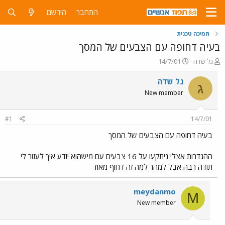
התחבר
הירשם
תמיכה טכנית
בעיה דחופה עם הצבעים של המסך
פ
פ
גל שדה
14/7/01
ו
ו
ת
ר
גל שדה
ג
ח
ס
New member
ה
ם
נ
ב
ו
ת
#1
14/7/01
ש
א
א
ר
בעיה דחופה עם הצבעים של המסך
י
ך
ההגדרות אצלי ניתקעו על 16 צבעים עם מישהוא יודע איך לעזור לי
תודה רבה אבל למהר למה זה דחוף מאוד
meydanmo
M
New member