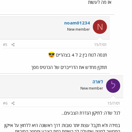
אז מה לעשות
noam01234
N
New member
#5
15/7/01
תנסה לנוח בין 2 ל 4 בצהריים
תתקין מחדש את הדרייברים של הכרטיס מסך
לארה
ל
New member
#6
15/7/01
לגל שדה: לתיקון הגדרת הצבעים...
במידה ולא תקבל עצות יותר טובות: דרך ראשונה היא ללחוץ על אייקון
המחשב למטה שתעלה לך רשימת רמת הצבע ומספר הסיביות