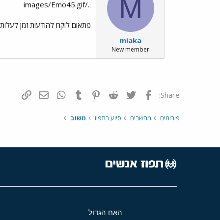
M
../images/Emo45.gif
פתאום לוקח להודעות זמן לעלות 
miaka
New member
פייסבוק
Twitter
Reddit
Pinterest
Tumblr
WhatsApp
דואר אלקטרונ
הוסף קי
Share:
פורומים
מחשבים
סיוע בתפוז
משוב
האח הגדול