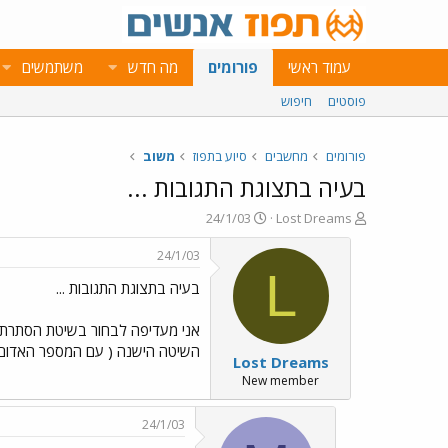
עמוד ראשי
פורומים
מה חדש
משתמשים
פוסטים
חיפוש
פורומים
מחשבים
סיוע בתפוז
משוב
בעיה בתצוגת התגובות ...
פ
פ
24/1/03
Lost Dreams
ו
ו
ת
ר
24/1/03
ח
ס
L
בעיה בתצוגת התגובות ...
ה
ם
נ
ב
ו
ת
אני מעדיפה לבחור בשיטת הסתרת הת
ש
א
השיטה הישנה ( עם המספר האדום ב
Lost Dreams
א
ר
י
New member
ך
24/1/03