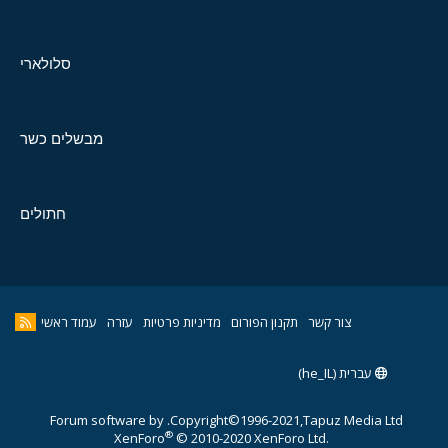
סלולארי
מבשלים כשר
חתולים
צור קשר
תקנון הפורום
מדיניות פרטיות
עזרה
עמוד ראשי
עברית (he_IL)
Forum software by
Copyright©1996-2021,Tapuz Media Ltd.
®
XenForo
© 2010-2020 XenForo Ltd.