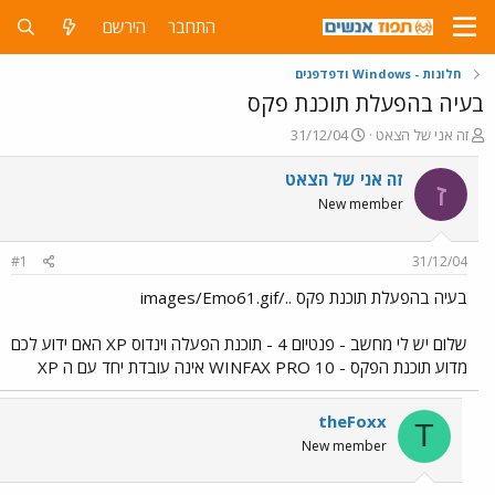
התחבר
הירשם
חלונות - Windows ודפדפנים
בעיה בהפעלת תוכנת פקס
פ
פ
זה אני של הצאט
31/12/04
ו
ו
ת
ר
זה אני של הצאט
ז
ח
ס
New member
ה
ם
נ
ב
ו
ת
#1
31/12/04
ש
א
א
ר
בעיה בהפעלת תוכנת פקס ../images/Emo61.gif
י
ך
שלום יש לי מחשב - פנטיום 4 - תוכנת הפעלה וינדוס XP האם ידוע לכם
מדוע תוכנת הפקס - WINFAX PRO 10 אינה עובדת יחד עם ה XP
theFoxx
T
New member