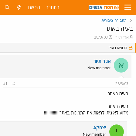
התחבר
הירשם
תחבורה ציבורית
בעיה באתר
פ
פ
אגד תיור
28/3/03
ו
ו
ת
הנושא נעול.
ר
ח
ס
ה
ם
אגד תיור
א
נ
ב
New member
ו
ת
ש
א
א
ר
#1
28/3/03
י
ך
בעיה באתר
בעיה באתר
מדוע לא ניתן לראות את התמונות באתר!!!!!!!!!!!!!!!!!
יצחקA
י
New member