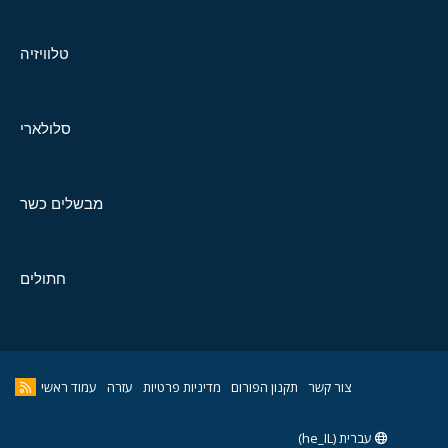
טלוויזיה
סלולארי
מבשלים כשר
חתולים
צור קשר
תקנון הפורום
מדיניות פרטיות
עזרה
עמוד ראשי
עברית (he_IL)