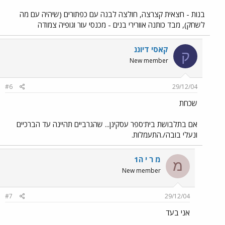
בנות - חצאית קצרצה, חולצה לבנה עם כפתורים (שיהיה עם מה
לשחק), מבד כותנה אוורירי בנים - מכנסי עור וגופיה צמודה
קאסי דיוננ
ק
New member
#6
29/12/04
שכחת
אם בתלבושת בית'ספר עסקינן... שהגרביים תהיינה עד הברכיים
ונעלי בובה/.התעמלות.
מ ר י ה1
מ
New member
#7
29/12/04
אני בעד