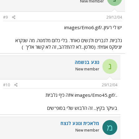
New member
#9
29/12/04
יש לי רעיון../images/Emo6.gif
גלביות. לגברים ולנשים כאחד. בלי כלום מלמטה. מה שנקרא
יוניסקס אמיתי. (סולטן...לא להתלהב, זה לא קשור אליך
)
נוגע בנשמה
נ
New member
#10
29/12/04
../images/Emo45.gif איזה כיף גלביות
בעיקר בקיץ... זה הלבוש שלי בסופ"שים
מלאכית ונוגע לנצח
מ
New member