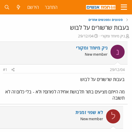
התחבר
הירשם
סטוצים ומפגשים אחרים
בעבות שרשורים על לבוש
פ
פ
ניק מיוחד ומקורי
29/12/04
ו
ו
ת
ר
ניק מיוחד ומקורי
נ
ח
ס
New member
ה
ם
נ
ב
ו
ת
#1
29/12/04
ש
א
א
ר
בעבות שרשורים על לבוש
י
ך
מה הייתם מציעים בתור תלבושת אחידה לפורום? ולא - בלי כלום זה לא
תשובה
לא שפוי זמנית
ל
New member