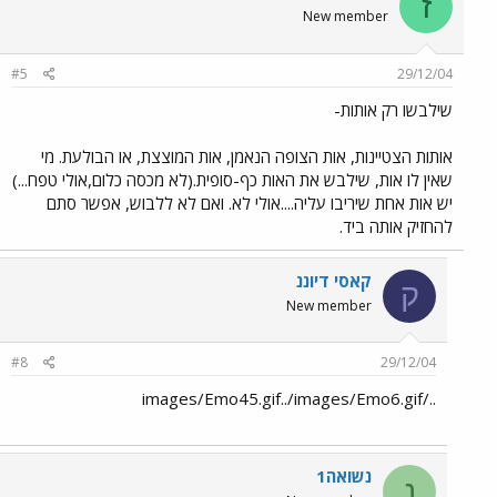
ז
New member
#5
29/12/04
שילבשו רק אותות-
אותות הצטיינות, אות הצופה הנאמן, אות המוצצת, או הבולעת. מי
שאין לו אות, שילבש את האות כף-סופית.(לא מכסה כלום,אולי טפח...)
יש אות אחת שיריבו עליה....אולי לא. ואם לא ללבוש, אפשר סתם
להחזיק אותה ביד.
קאסי דיוננ
ק
New member
#8
29/12/04
../images/Emo45.gif../images/Emo6.gif
נשואה1
נ