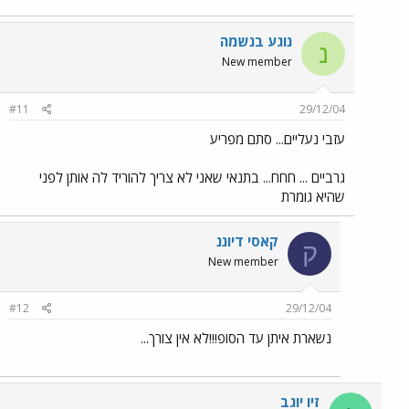
נוגע בנשמה
נ
New member
#11
29/12/04
עזבי נעליים... סתם מפריע
גרביים ... חחח... בתנאי שאני לא צריך להוריד לה אותן לפני
שהיא גומרת
קאסי דיוננ
ק
New member
#12
29/12/04
נשארת איתן עד הסופ!!!לא אין צורך...
זיו יוגב