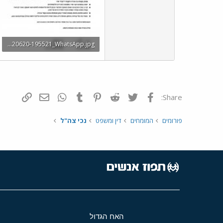
Screenshot_20220620-195521_WhatsApp.jpg
KB 167.6 · צפיות: 4
פייסבוק
Twitter
Reddit
Pinterest
Tumblr
WhatsApp
דואר אלקטרונ
הוסף קי
Share:
פורומים
המומחים
דין ומשפט
נכי צה"ל
האח הגדול