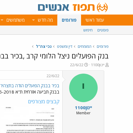
עמוד ראשי
פורומים
מה חדש
משתמשים
פוסטים
חיפוש
פורומים
המומחים
דין ומשפט
נכי צה"ל
בנק הפועלים ניצל הלומי קרב ,בכיר בב
פ
פ
יינון1100
22/6/22
ו
ו
ת
ר
22/6/22
ח
ס
י
בכיר בבנק הפועלים הודה בתצהיר ל
ה
ם
נ
ב
בבנק תביעה אזרחית ת"א 16244-05-2018
ו
ת
קבצים מצורפים
ש
א
יינון1100
א
ר
י
Member
ך