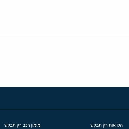
י
שור
הלוואות רק תבקש
מימון רכב רק תבקש