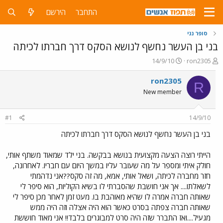
התחבר
הירשם
סופר נני
בני בן העשר נחשף לנושא הסקס דרך חברתו לכיתה
פ
פ
14/9/10
ron2305
ו
ו
ת
ר
ron2305
R
ח
ס
New member
ה
ם
נ
ב
ו
ת
#1
14/9/10
ש
א
א
ר
בני בן העשר נחשף לנושא הסקס דרך חברתו לכיתה
י
ך
הייתי רוצה הצעה מקצועית בנושא בבקשה. בני ילד שמאוד משתף אותי,
חולק איתי ומספר על מה שעובר עליו במשך היום עם חבריו. לאחרונה,
חזר מחברה לכיתה, ושאל אותי, אמא, מה זה סקס??אני נדהמתי
לשאלתו.... אך אני חושבת שהסברתי לו בשיא הקוליות, הוא סיפר לי
שאותה חברה אמרה לו שהיא מאוהבת בו. מעט זמן לאחר מכן סיפר לי
שאותה חברה צפתה בסרט כאשר הוא היה אצלה וזה היה ממש
מגעיל....ואז התברר שזה היה סרט למבוגרים בלבד!! אני מאוד חוששת