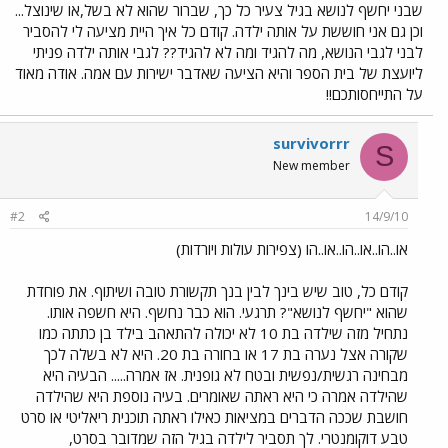
שבני יחשף לנושא בגיל צעיר כל כך, שברור שהוא לא בשל,או שינוצל...
וכן גם אני חוששת על אותה ילדה. קודם כל איך היית מציעה לי להסביר
לבני לגבי הנושא, מה להגיד ומה לא להגיד?? לגבי אותה ילדה פניתי
ליועצת של בית הספר והיא הציעה שאדבר ישירות עם אמה. אודה מאוד
על התייחסותכם!!
survivorrr
S
New member
#2
14/9/10
או..הו..או..הו..או..הו (צפירות עולות ויורדות)
קודם כל, טוב שיש בינך לבין בנך תקשורת טובה ושיתוף. את פוחדת
שהוא "יחשף לנושא"? תרגעי. הוא כבר נחשף. היא חשפה אותו.
נתחיל מזה שילדה בת 10 לא יכולה להתאהב בילד בן כתתה כמו
שקורה אצל נערה בת 17 או בחורה בת 20. היא לא בשלה לכך
מבחינה רגשית/נפשית ובטח לא גופנית. אז אמרה..... הבעיה היא
שהילדה אמרה כי היא ראתה שאומרים. בעיה נוספת היא שהילדה
חושבת שככה הדברים במציאות כאילו ראתה תוכנית ריאליטי או סרט
טבע דוקומנטרי. לך תסביר לילדה בגיל הזה שמדובר בסרט,