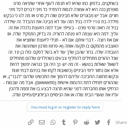
בשחקנים, בדמיון. כמו שהיא לא תנסה לעוף אחרי שתראה סרט
סופרמן ככה היא לא אמורה לנסות להחדיר כל מיני דברים לכל מיני
חורים. אבל יש מבוגרים שלא מבינים שזה רק סרט אז מה לנו כי נבקש
מילדה בת 10? ילדה בגיל הזה עוד לא מבינה את ההבדל. זה שילדה
בגיל זה רואה סרטי פורנו - בעייתי. אבל למה היועצת גלגלה את זה
עליך. למה היא עצמה לא פנתה להוריה. זה בדיוק התפקיד שלה. אז
אם את רוצה - דברי איתם. אם לא - תגידי ליועצת שתוציא את
האצבע מהמקום בו תקעה אותה (א-פרופו פורנו) ושתעשה את
העבודה שלה. ברור שהבן שלך עוד לא בשל לסקס. כולו בן 10. זה
שכל ההורים מתחילים להחליף צבעים כשהילדים שלהם מתחילים
לשאול שאלות בנושא - זה מה יש. כך היה וכך כנראה ימשיך להיות
אלא אם נחזור לימי הביניים (כשאבות לקחו את בניהם לבתי זונות
ובקשו מהזונה החביבה עליהם להפוך את התכשיט שלהם "לגבר"), או
שההורים יתחילו לתת הדגמות אישיות (סתאאאאם). אבל מה שבטוח -
הרחיקי אותו מחברתה לפני שהיא תרצה לבצע בו את זממה ולהכין
עליו את שעורי הבית שלה או את הניסויים הביולוגיים/פיזיים שלה.
You must log in or register to reply here.
פייסבוק
Twitter
Reddit
Pinterest
Tumblr
WhatsApp
דואר אלקטרוני
הוסף קישור
Share: