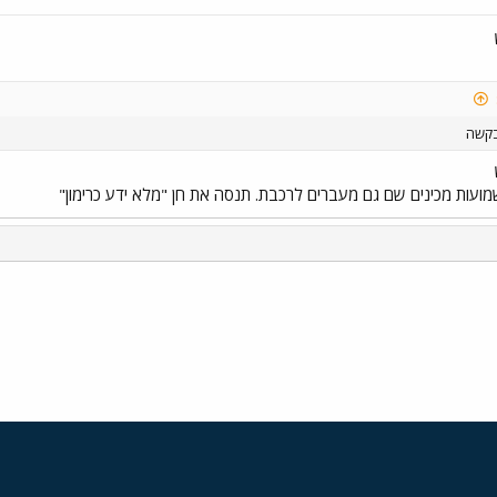
בקשה
השמועות מכינים שם גם מעברים לרכבת. תנסה את חן "מלא ידע כרימון"
י
שור