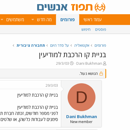
עמוד ראשי
פורומים
מה חדש
משתמשים
פוסטים
חיפוש
פורומים
אקטואליה
על סדר היום
תחבורה ציבורית
בניית קו הרכבת למודיעין
פ
פ
29/3/03
Dani Bukhman
ו
ו
ת
הנושא נעול.
ר
ח
ס
ה
ם
29/3/03
נ
ב
D
ו
ת
בניית קו הרכבת למודיעין
ש
א
א
ר
בניית קו הרכבת למודיעין
י
לפני מספר חודשים, זכתה חברת תר 
ך
Dani Bukhman
סימנים לעבודות כלשהן, או שלטים ו
New member