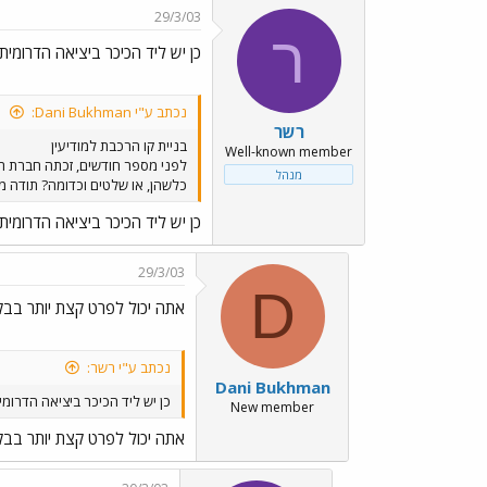
29/3/03
ר
כן יש ליד הכיכר ביציאה הדרומית
נכתב ע"י Dani Bukhman:
רשר
בניית קו הרכבת למודיעין
Well-known member
לפני מספר חודשים, זכתה חברת תר 
מנהל
כלשהן, או שלטים וכדומה? תודה מר
כן יש ליד הכיכר ביציאה הדרומית
29/3/03
D
אתה יכול לפרט קצת יותר בב
נכתב ע"י רשר:
Dani Bukhman
כן יש ליד הכיכר ביציאה הדרומי
New member
אתה יכול לפרט קצת יותר בב