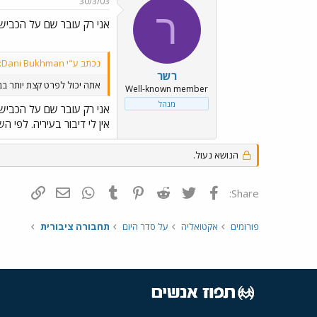
30/3/03
ר
אני רק עובר שם על הכביש
נכתב ע"י Dani Bukhman:
רשר
אתה יכול לפרט קצת יותר ב
Well-known member
מנהל
אני רק עובר שם על הכביש
אין לי דיבור בעיריה. לפי 
הנושא נעול.
פייסבוק
Twitter
Reddit
Pinterest
Tumblr
WhatsApp
דואר אלקטרונ
הוסף קי
Share:
פורומים
אקטואליה
על סדר היום
תחבורה ציבורית