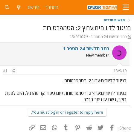
התחבר
הירשם
חדשות חרדים
בניגוד לדיווחים:ערוץ 2: הטמפרטורות
פ
פ
כתב חדשות 24 מספר 1
13/9/10
ו
ו
ת
ר
כתב חדשות 24 מספר 1
כ
ח
ס
New member
ה
ם
נ
ב
ו
ת
#1
13/9/10
ש
א
א
ר
בניגוד לדיווחים:ערוץ 2: הטמפרטורות
י
ך
בניגוד לדיווחים:ערוץ 2: הטמפרטורות ליום כיפור :קר מהרגיל. היום לפנות
בוקר, גשם עז ניתך בב"ב.
You must log in or register to reply here.
פייסבוק
Twitter
Reddit
Pinterest
Tumblr
WhatsApp
דואר אלקטרוני
הוסף קישור
Share: