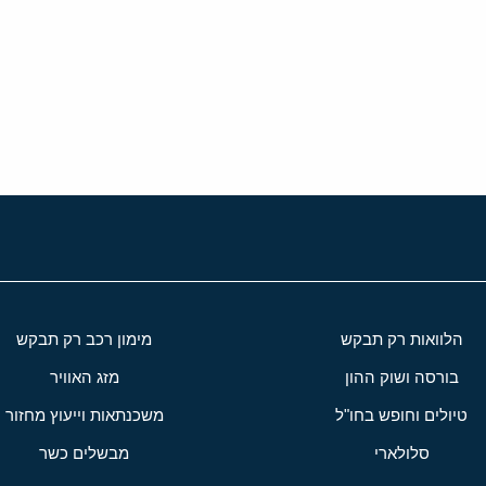
י
שור
הלוואות רק תבקש
מימון רכב רק תבקש
בורסה ושוק ההון
מזג האוויר
טיולים וחופש בחו"ל
משכנתאות וייעוץ מחזור
סלולארי
מבשלים כשר