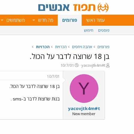
עמוד ראשי
פורומים
מה חדש
משתמשים
פוסטים
חיפוש
פורומים
אהבה ויחסים
הכרויות
הכרויות
בן 18 שרוצה לדבר על הכול.
פ
פ
10/7/01
yacovjtk4m#t
ו
ו
ת
ר
10/7/01
ח
ס
Y
בן 18 שרוצה לדבר על הכול.
ה
ם
נ
ב
ו
ת
בנות שרוצות לדבר ב-sms .
ש
א
yacovjtk4m#t
א
ר
י
New member
ך