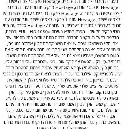
בעברית מובנה / כתוביות בעברית, Hostage פרק 5 לצפייה ישירה,
Hostage פרק 5 להורדה, Hostage פרק 5 תרגום בעברית מובנה
לצפייה ישירה או להורדה, Hostage פרק 5 כתוביות בעברית להורדה או
לצפייה ישירה, Hostage עונה 1 פרק 5 לצפייה ישירה או להורדה עם
תרגום בעברית / כתוביות בעברית, בן ערובה / Hostage סדרה עם צחי
הלוי פרקים מלאים – הפרק המלא באיכות FULL HD 1080p ובחינם,
הדלפה בלעדית. תקציר הסדרה: דרמת מתח שוודית בהשתתפותו של
צחי הלוי הישראלי. טיסה שיוצאת משטוקהולם לכיוון ארה”ב נחטפת,
ומוטמנת עליה פצצה מתקתקת. שני חוקרי משטרה אחראים להציל את
מטוס הנוסעים, שעליו נמצא גם בנו של אחד מהחוקרים כטייס משנה.
חזרתי ל-Q, רק שהפעם אני לוקח אותו, כפי שהכותרת שלי מרמזת עליו,
ברייטון ביץ'. הופתעתי (אך לא הופתעתי) אתמול מכמות הספרות הזרה
שיש לספריית קוני איילנד בהישג יד, ורציתי לראות אם הדבר נכון גם לגבי
שכנתה. ברייטון ביץ' ידוע בקהילה הרוסית שלו ואני הולך להשוות את
האוספים הארציים שלו לאוספים של קוני. שתי הספריות נמצאות ממש
בקרבת מקום; אני יורד תחנה אחת לפני הסוף באושן פארקווי, והולך
באותה טיילת שבסופו של דבר פוגעת בפארק השעשועים כדי להגיע
לשם, רק שאני הולך לכיוון השני. שוב, זה מה שבטוח יהיה אחד הימים
המושלמים ביותר למזג האוויר בשנה - לפני שהחום הכבד נכנס - וכל
הכבוד לי על שהכרחתי את עצמי לא ללכת לחוף היפה. בזמן שהם
נמצאים במירוץ נגד הזמן שהולך ופוחת, הסדרה חוקרת גם דרמות בחיים
האישיים שלהם – ושל הנוסעים.​